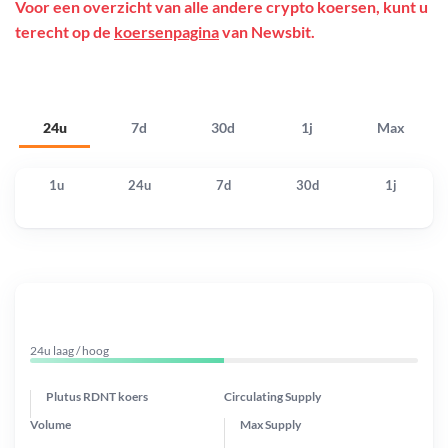
Voor een overzicht van alle andere crypto koersen, kunt u
terecht op de
koersenpagina
van Newsbit.
24u
7d
30d
1j
Max
1u
24u
7d
30d
1j
24u laag / hoog
Plutus RDNT koers
Circulating Supply
Volume
Max Supply