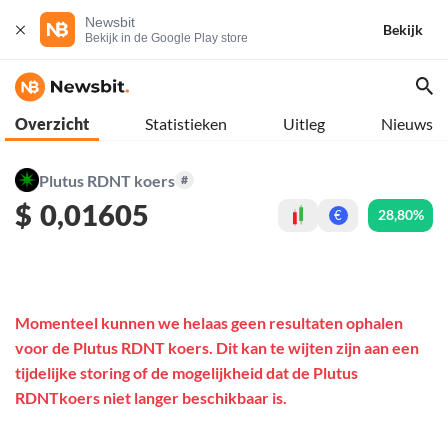
Newsbit
Bekijk
Bekijk in de Google Play store
Overzicht
Statistieken
Uitleg
Nieuws
Plutus RDNT koers
#
$
0,01605
28,80%
€
Momenteel kunnen we helaas geen resultaten ophalen
voor de Plutus RDNT koers. Dit kan te wijten zijn aan een
tijdelijke storing of de mogelijkheid dat de Plutus
RDNTkoers niet langer beschikbaar is.