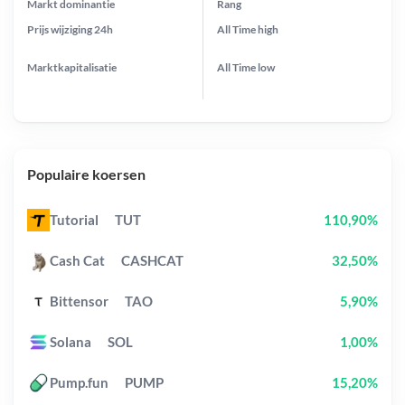
Markt dominantie
Rang
Prijs wijziging
24h
All Time
high
Marktkapitalisatie
All Time
low
Populaire koersen
Tutorial
TUT
110,90%
Cash Cat
CASHCAT
32,50%
Bittensor
TAO
5,90%
Solana
SOL
1,00%
Pump.fun
PUMP
15,20%