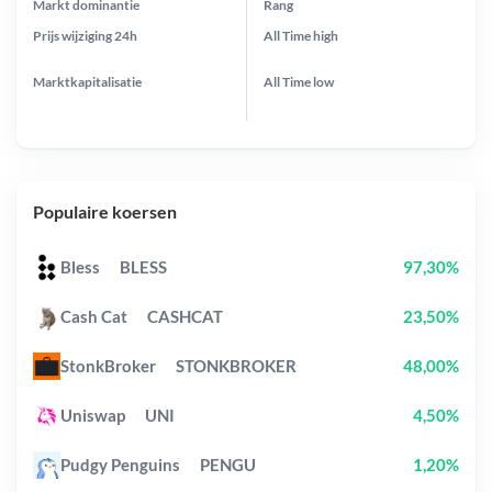
Markt dominantie
Rang
Prijs wijziging
24h
All Time
high
Marktkapitalisatie
All Time
low
Populaire koersen
Bless
BLESS
97,30%
Cash Cat
CASHCAT
23,50%
StonkBroker
STONKBROKER
48,00%
Uniswap
UNI
4,50%
Pudgy Penguins
PENGU
1,20%