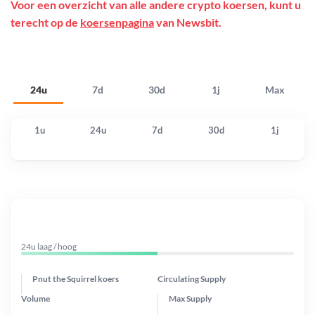
Voor een overzicht van alle andere crypto koersen, kunt u
terecht op de
koersenpagina
van Newsbit.
24u
7d
30d
1j
Max
1u
24u
7d
30d
1j
24u laag / hoog
Pnut the Squirrel koers
Circulating Supply
Volume
Max Supply