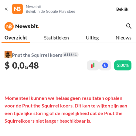
Newsbit
Bekijk
Bekijk in de Google Play store
Overzicht
Statistieken
Uitleg
Nieuws
Pnut the Squirrel koers
#11641
$
0,0₅48
2,00%
€
Momenteel kunnen we helaas geen resultaten ophalen
voor de Pnut the Squirrel koers. Dit kan te wijten zijn aan
een tijdelijke storing of de mogelijkheid dat de Pnut the
Squirrelkoers niet langer beschikbaar is.