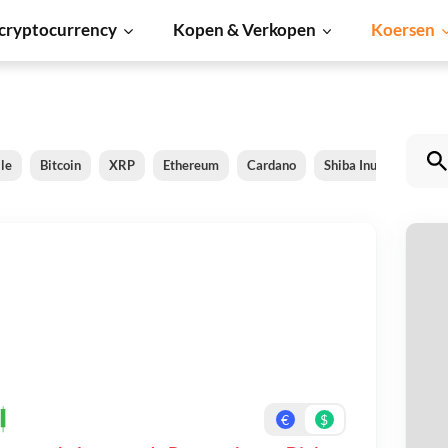
cryptocurrency
Kopen & Verkopen
Koersen
le
Bitcoin
XRP
Ethereum
Cardano
Shiba Inu
Dogeco
P
Be
On
€
$