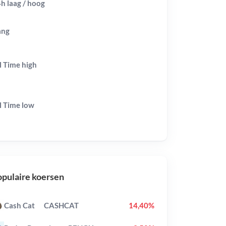
h laag / hoog
ang
l Time
high
l Time
low
pulaire koersen
Cash Cat
CASHCAT
14,40%