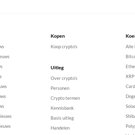
Kopen
Koe
uws
Koop crypto’s
Alle
ieuws
Bitc
ws
Eth
Uitleg
s
XRP
Over crypto’s
euws
Car
Personen
uws
Dog
Crypto termen
uws
Sola
Kennisbank
nieuws
Shib
Basis uitleg
nieuws
Poly
Handelen