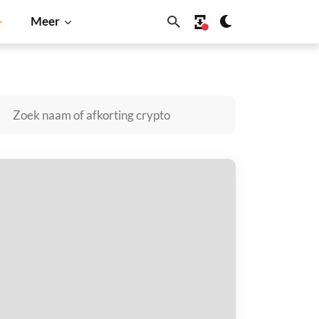
Meer
in
Solana
BNB
oggers kopen
taal met
$
tvang