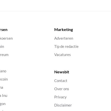
rsen
Marketing
 koersen
Adverteren
oin
Tip de redactie
ereum
Vacatures
dano
Newsbit
ecoin
Contact
na
Over ons
a Inu
Privacy
gon
Disclaimer