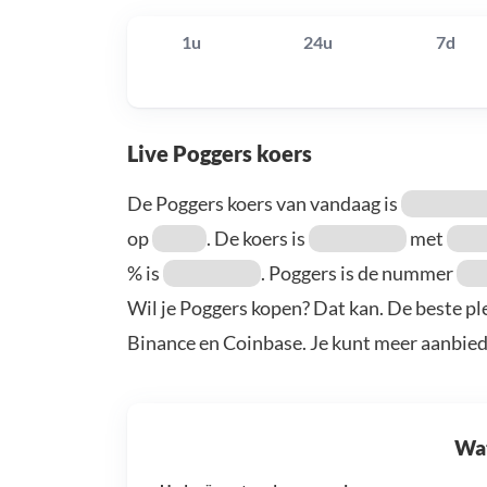
1u
24u
7d
Live Poggers koers
De Poggers koers van vandaag is
op
. De koers is
met
% is
. Poggers is de nummer
Wil je Poggers kopen? Dat kan. De beste pl
Binance en Coinbase. Je kunt meer aanbie
Wat 