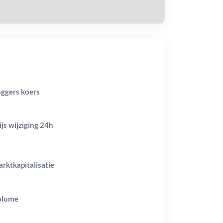
ggers koers
ijs wijziging
24h
rktkapitalisatie
olume