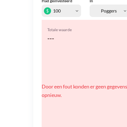
Had geïnvesteerd
In
$
Totale waarde
---
Door een fout konden er geen gegevens
opnieuw.