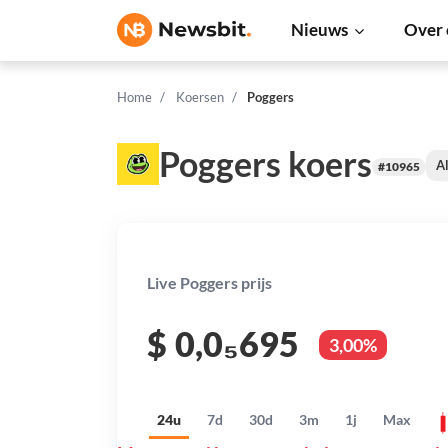
Nieuws
Over 
Home
Koersen
Poggers
Poggers koers
Al
#10965
Live Poggers prijs
$
0,0₅695
3,00%
24u
7d
30d
3m
1j
Max