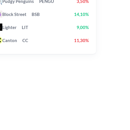
Pudgy Penguins
PENGU
3,50%
Block Street
BSB
14,10%
Lighter
LIT
9,00%
Canton
CC
11,30%