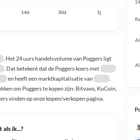
24
14d
30d
1j
R
Al
. Het 24 uurs handelsvolume van Poggers ligt
Al
. Dat betekent dat de Poggers koers met
en heeft een marktkapitalisatie van
.
ekken om Poggers te kopen zijn: Bitvavo, KuCoin,
ders vinden op onze kopen/verkopen pagina.
Po
als ik...?