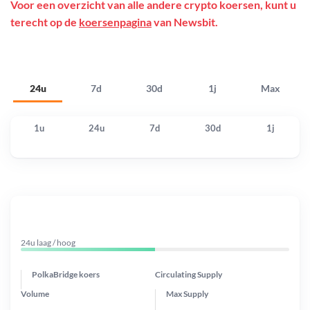
Voor een overzicht van alle andere crypto koersen, kunt u
terecht op de
koersenpagina
van Newsbit.
24u
7d
30d
1j
Max
1u
24u
7d
30d
1j
24u laag / hoog
PolkaBridge koers
Circulating Supply
Volume
Max Supply