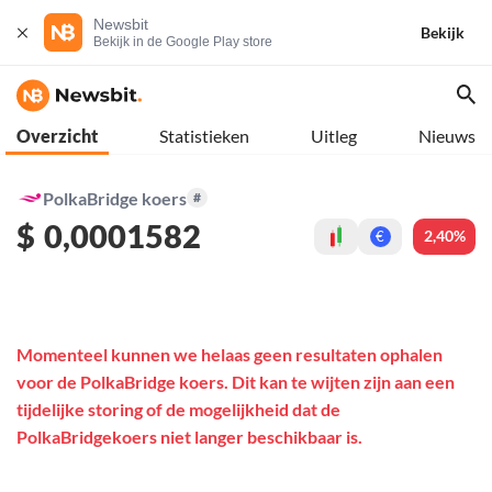
Newsbit
Bekijk
Bekijk in de Google Play store
Overzicht
Statistieken
Uitleg
Nieuws
PolkaBridge koers
#
$
0,0001582
2,40%
€
Momenteel kunnen we helaas geen resultaten ophalen
voor de PolkaBridge koers. Dit kan te wijten zijn aan een
tijdelijke storing of de mogelijkheid dat de
PolkaBridgekoers niet langer beschikbaar is.