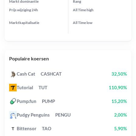
Markt dominantie
Rang
Prijs wijziging
24h
All Time
high
Marktkapitalisatie
All Time
low
Populaire koersen
Cash Cat
CASHCAT
32,50%
Tutorial
TUT
110,90%
Pump.fun
PUMP
15,20%
Pudgy Penguins
PENGU
2,00%
Bittensor
TAO
5,90%