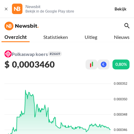
Newsbit
Bekijk
Bekijk in de Google Play store
Overzicht
Statistieken
Uitleg
Nieuws
Polkaswap koers
#2669
$
0,0003460
0,80%
€