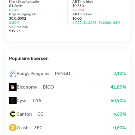
Marktkapitalisatie
All Time
high
$1.2mln
$0,8801
0,24%
99,96%
Prijs wijziging
24u
All Time
low
$0,0₆8502
$0,00
0,80%
5.0251813248486236e+33%
Volume 24u
$19.25
Populaire koersen
Pudgy Penguins
PENGU
3,10%
Biconomy
BICO
41,80%
Cysic
CYS
60,90%
Canton
CC
4,60%
Zcash
ZEC
0,60%