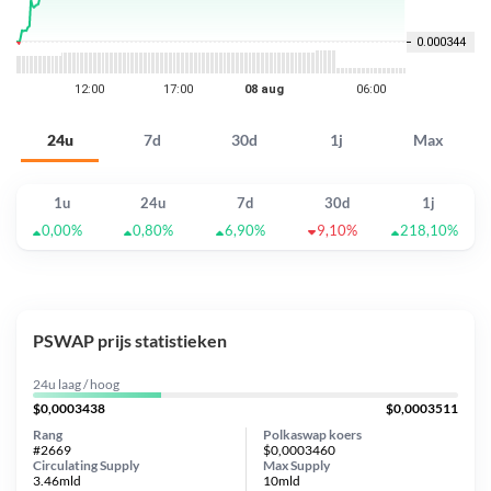
24u
7d
30d
1j
Max
1u
24u
7d
30d
1j
0,00%
0,80%
6,90%
9,10%
218,10%
PSWAP prijs statistieken
24u laag / hoog
$0,0003438
$0,0003511
Rang
Polkaswap koers
#2669
$0,0003460
Circulating Supply
Max Supply
3.46mld
10mld