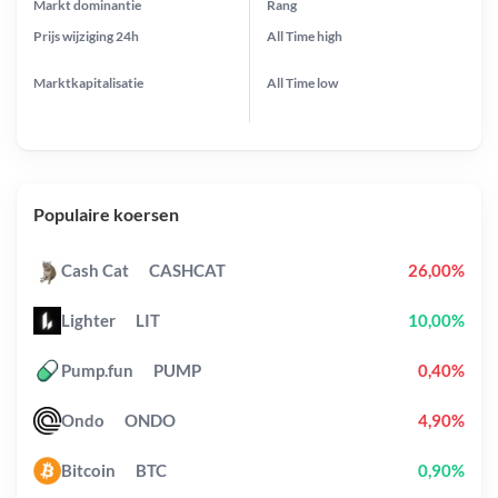
Markt dominantie
Rang
Prijs wijziging
24h
All Time
high
Marktkapitalisatie
All Time
low
Populaire koersen
Cash Cat
CASHCAT
26,00%
Lighter
LIT
10,00%
Pump.fun
PUMP
0,40%
Ondo
ONDO
4,90%
Bitcoin
BTC
0,90%