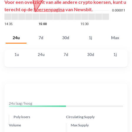
Voor een overzicht van alle andere crypto koersen, kunt u
terecht op de
koersenpagina
van Newsbit.
24u
7d
30d
1j
Max
1u
24u
7d
30d
1j
24u laag / hoog
Poly koers
Circulating Supply
Volume
Max Supply