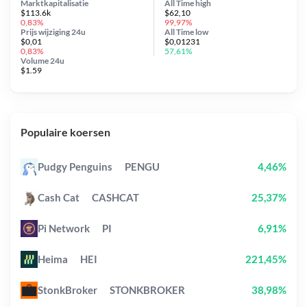
Marktkapitalisatie
All Time
high
$113.6k
$62,10
0,83%
99,97%
Prijs wijziging
24u
All Time
low
$0,01
$0,01231
0,83%
57,61%
Volume 24u
$1.59
Populaire koersen
Pudgy Penguins
PENGU
4,46%
Cash Cat
CASHCAT
25,37%
Pi Network
PI
6,91%
Heima
HEI
221,45%
StonkBroker
STONKBROKER
38,98%