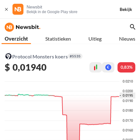
Newsbit
Bekijk
Bekijk in de Google Play store
Overzicht
Statistieken
Uitleg
Nieuws
Protocol Monsters koers
#5535
$
0,01940
0,83%
€