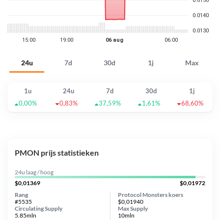
24u
7d
30d
1j
Max
1u
24u
7d
30d
1j
0,00%
0,83%
37,59%
1,61%
68,60%
PMON prijs statistieken
24u laag / hoog
$0,01369
$0,01972
Rang
Protocol Monsters koers
#5535
$0,01940
Circulating Supply
Max Supply
5.85mln
10mln