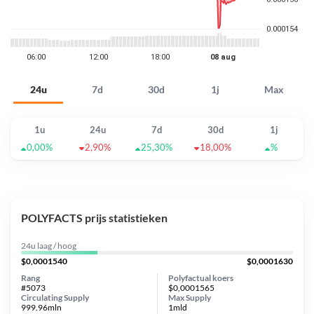
24u
7d
30d
1j
Max
1u
24u
7d
30d
1j
0,00%
2,90%
25,30%
18,00%
%
POLYFACTS prijs statistieken
24u laag / hoog
$0,0001540
$0,0001630
Rang
Polyfactual koers
#5073
$0,0001565
Circulating Supply
Max Supply
999.96mln
1mld