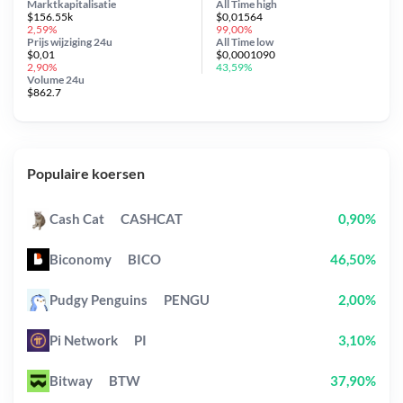
Marktkapitalisatie
All Time
high
$156.55k
$0,01564
2,59%
99,00%
Prijs wijziging
24u
All Time
low
$0,01
$0,0001090
2,90%
43,59%
Volume 24u
$862.7
Populaire koersen
Cash Cat
CASHCAT
0,90%
Biconomy
BICO
46,50%
Pudgy Penguins
PENGU
2,00%
Pi Network
PI
3,10%
Bitway
BTW
37,90%