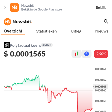
Newsbit
Bekijk
Bekijk in de Google Play store
Overzicht
Statistieken
Uitleg
Nieuws
Polyfactual koers
#5073
$
0,0001565
2,90%
€