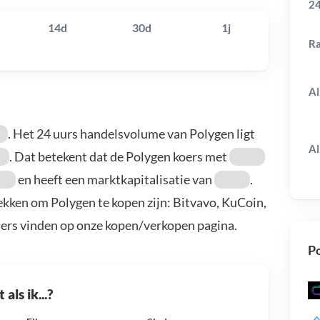
24
14d
30d
1j
R
Al
. Het 24 uurs handelsvolume van Polygen ligt
Al
. Dat betekent dat de Polygen koers met
en heeft een marktkapitalisatie van
.
ekken om Polygen te kopen zijn: Bitvavo, KuCoin,
ders vinden op onze kopen/verkopen pagina.
Po
als ik...?