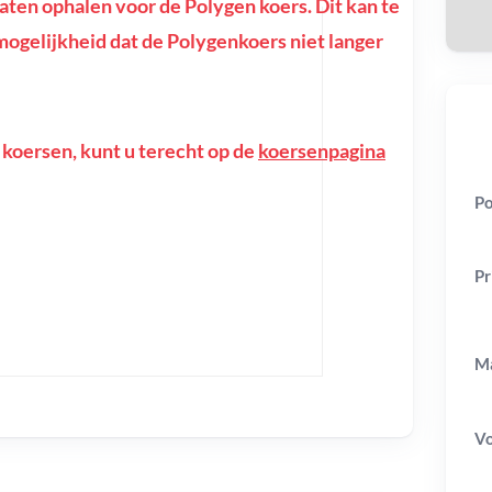
en ophalen voor de Polygen koers. Dit kan te
e mogelijkheid dat de Polygenkoers niet langer
 koersen, kunt u terecht op de
koersenpagina
Po
Pr
Ma
V