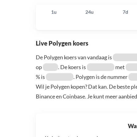
1u
24u
7d
Live Polygen koers
De Polygen koers van vandaag is
op
. De koers is
met
% is
. Polygen is de nummer
Wil je Polygen kopen? Dat kan. De beste pl
Binance en Coinbase. Je kunt meer aanbie
Wat 