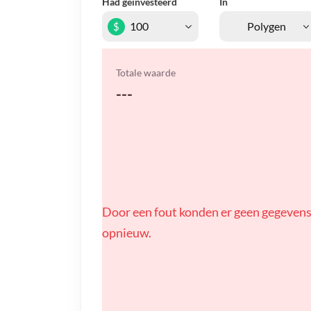
Had geïnvesteerd
In
$
Totale waarde
---
Door een fout konden er geen gegevens
opnieuw.