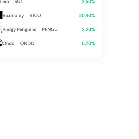
Sui
SUI
2,50%
Biconomy
BICO
20,40%
Pudgy Penguins
PENGU
2,20%
Ondo
ONDO
0,70%