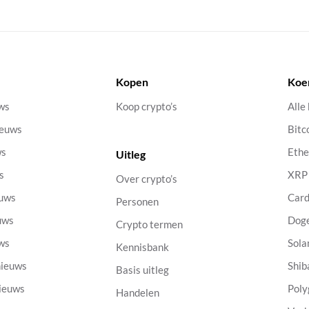
Kopen
Koe
uws
Koop crypto’s
Alle
ieuws
Bitc
ws
Eth
Uitleg
s
XRP
Over crypto’s
euws
Car
Personen
uws
Dog
Crypto termen
uws
Sola
Kennisbank
nieuws
Shib
Basis uitleg
nieuws
Poly
Handelen