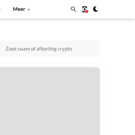
Meer
in
Solana
BNB
olygen kopen
taal met
$
tvang