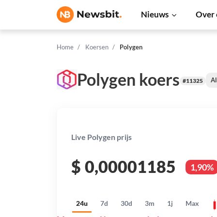
Nieuws
Over 
Home
Koersen
Polygen
Polygen koers
Al
#11325
Live Polygen prijs
$
0,00001185
1,90%
24u
7d
30d
3m
1j
Max