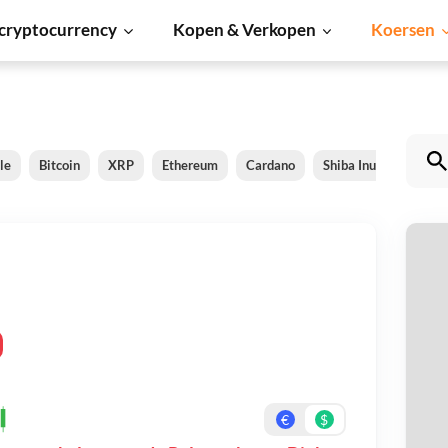
cryptocurrency
Kopen & Verkopen
Koersen
le
Bitcoin
XRP
Ethereum
Cardano
Shiba Inu
Dogeco
P
Be
On
€
$