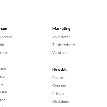
rsen
Marketing
 koersen
Adverteren
oin
Tip de redactie
ereum
Vacatures
dano
Newsbit
ecoin
Contact
na
Over ons
a Inu
Privacy
gon
Disclaimer