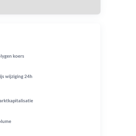
lygen koers
ijs wijziging
24h
rktkapitalisatie
olume