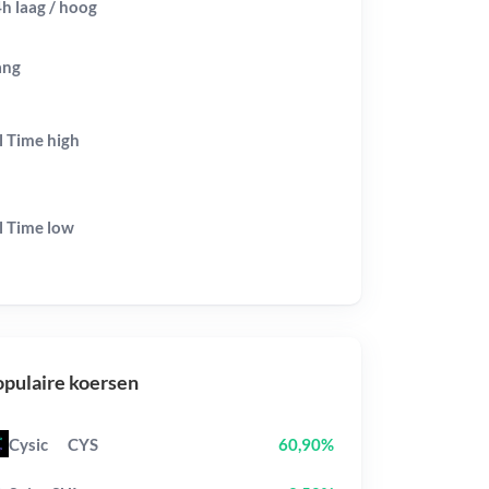
h laag / hoog
ang
l Time
high
l Time
low
pulaire koersen
Cysic
CYS
60,90%