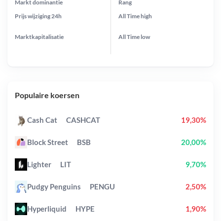
Markt dominantie
Rang
Prijs wijziging
24h
All Time
high
Marktkapitalisatie
All Time
low
Populaire koersen
Cash Cat
CASHCAT
19,30%
Block Street
BSB
20,00%
Lighter
LIT
9,70%
Pudgy Penguins
PENGU
2,50%
Hyperliquid
HYPE
1,90%