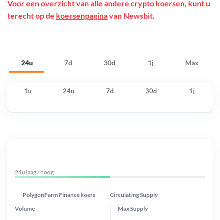
Voor een overzicht van alle andere crypto koersen, kunt u
terecht op de
koersenpagina
van Newsbit.
24u
7d
30d
1j
Max
1u
24u
7d
30d
1j
24u laag / hoog
PolygonFarm Finance koers
Circulating Supply
Volume
Max Supply