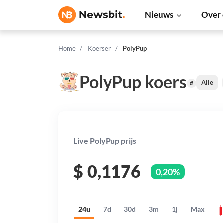
Nieuws
Over 
Home
Koersen
PolyPup
PolyPup koers
Alle
#
Live PolyPup prijs
$
0,1176
0,20%
24u
7d
30d
3m
1j
Max