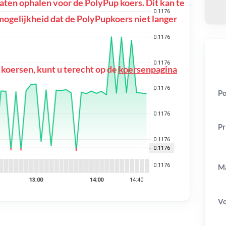
ten ophalen voor de PolyPup koers. Dit kan te
e mogelijkheid dat de PolyPupkoers niet langer
 koersen, kunt u terecht op de
koersenpagina
Po
Pr
Ma
V