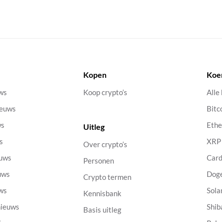
Kopen
Koe
uws
Koop crypto’s
Alle
ieuws
Bitc
ws
Eth
Uitleg
s
XRP
Over crypto’s
euws
Car
Personen
uws
Dog
Crypto termen
uws
Sola
Kennisbank
nieuws
Shib
Basis uitleg