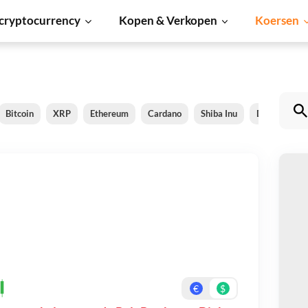
cryptocurrency
Kopen & Verkopen
Koersen
Bitcoin
XRP
Ethereum
Cardano
Shiba Inu
Dogecoin
P
Be
On
€
$