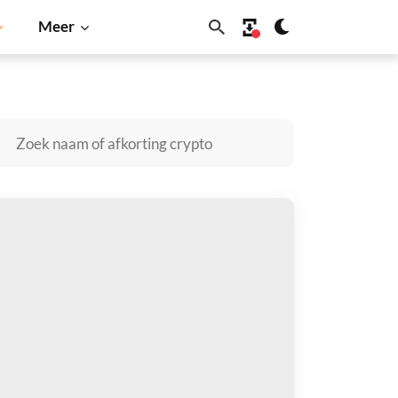
Meer
Solana
BNB
olyPup kopen
taal met
$
tvang