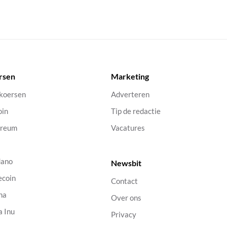
rsen
Marketing
 koersen
Adverteren
oin
Tip de redactie
ereum
Vacatures
dano
Newsbit
ecoin
Contact
na
Over ons
a Inu
Privacy