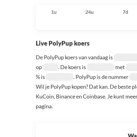
1u
24u
7d
Live PolyPup koers
De PolyPup koers van vandaag is
op
. De koers is
met
% is
. PolyPup is de nummer
Wil je PolyPup kopen? Dat kan. De beste pl
KuCoin, Binance en Coinbase. Je kunt mee
pagina.
Wat 