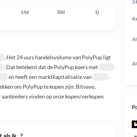
24
14d
30d
1j
R
Al
. Het 24 uurs handelsvolume van PolyPup ligt
Al
. Dat betekent dat de PolyPup koers met
en heeft een marktkapitalisatie van
.
ekken om PolyPup te kopen zijn: Bitvavo,
r aanbieders vinden op onze kopen/verkopen
Po
als ik...?