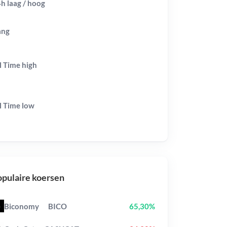
h laag / hoog
ang
l Time
high
l Time
low
pulaire koersen
Biconomy
BICO
65,30%