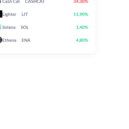
Cash Cat
CASHCAT
34,30%
Lighter
LIT
11,90%
Solana
SOL
1,40%
Ethena
ENA
4,80%