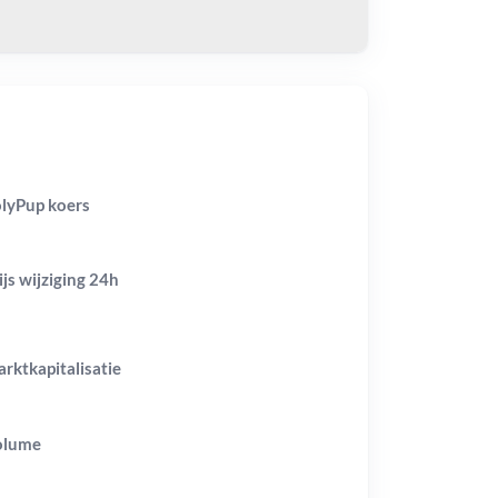
lyPup koers
ijs wijziging
24h
rktkapitalisatie
olume