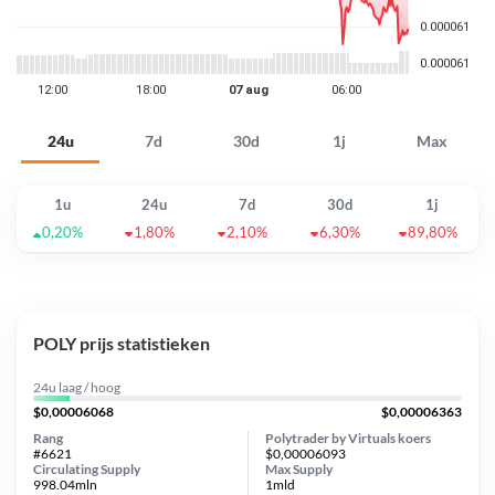
24u
7d
30d
1j
Max
1u
24u
7d
30d
1j
0,20%
1,80%
2,10%
6,30%
89,80%
POLY prijs statistieken
24u laag / hoog
$0,00006068
$0,00006363
Rang
Polytrader by Virtuals koers
#6621
$0,00006093
Circulating Supply
Max Supply
998.04mln
1mld