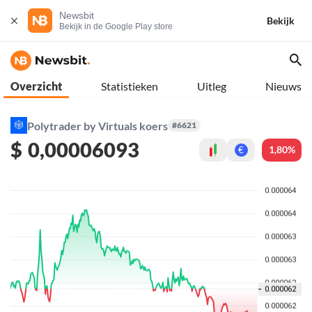
Newsbit
Bekijk
Bekijk in de Google Play store
Overzicht
Statistieken
Uitleg
Nieuws
Polytrader by Virtuals koers
#6621
$
0,00006093
1,80%
€