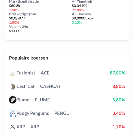
Marktkapitalisatie
All Time
high
$60.8k
$0,04199
1,58%
99,85%
Prijs wijziging
24u
All Time
low
$0,0₆-977
$0,00005907
1,80%
3,13%
Volume 24u
$141.02
Populaire koersen
Fusionist
ACE
87,80%
Cash Cat
CASHCAT
8,80%
Plume
PLUME
5,60%
Pudgy Penguins
PENGU
3,40%
XRP
XRP
1,70%