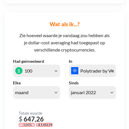
Wat als ik...?
Zie hoeveel waarde je vandaag zou hebben als
je dollar-cost averaging had toegepast op
verschillende cryptocurrencies.
Had geïnvesteerd
In
$
Elke
Sinds
Totale waarde
$
647,26
- 0,00%
- $ 1.452,74