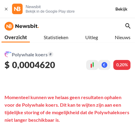
Newsbit
Bekijk
Bekijk in de Google Play store
Overzicht
Statistieken
Uitleg
Nieuws
Polywhale koers
#
$
0,0004620
0,20%
€
Momenteel kunnen we helaas geen resultaten ophalen
voor de Polywhale koers. Dit kan te wijten zijn aan een
tijdelijke storing of de mogelijkheid dat de Polywhalekoers
niet langer beschikbaar is.