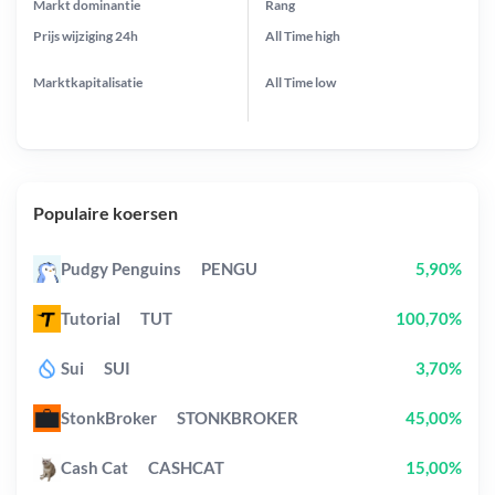
Markt dominantie
Rang
Prijs wijziging
24h
All Time
high
Marktkapitalisatie
All Time
low
Populaire koersen
Pudgy Penguins
PENGU
5,90%
Tutorial
TUT
100,70%
Sui
SUI
3,70%
StonkBroker
STONKBROKER
45,00%
Cash Cat
CASHCAT
15,00%