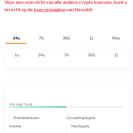
Voor een overzicht van alle andere crypto koersen, kunt u
terecht op de
koersenpagina
van Newsbit.
24u
7d
30d
1j
Max
1u
24u
7d
30d
1j
24u laag / hoog
Polywhale koers
Circulating Supply
Volume
Max Supply