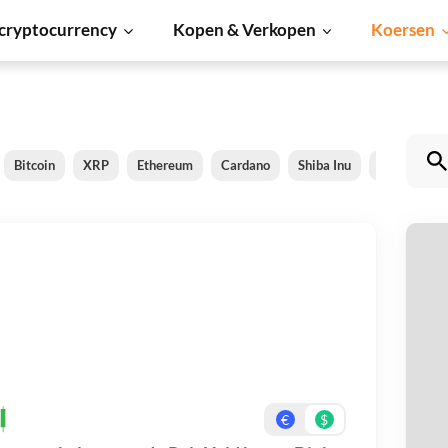
cryptocurrency
Kopen & Verkopen
Koersen
Bitcoin
XRP
Ethereum
Cardano
Shiba Inu
Dogecoin
P
Be
On
€
$