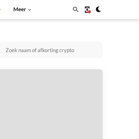
Meer
Solana
BNB
olyYeld kopen
taal met
$
tvang