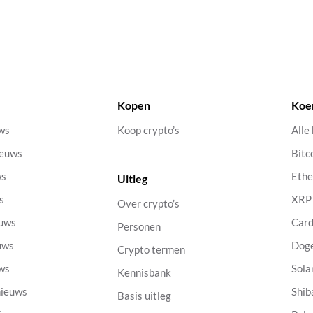
Kopen
Koe
uws
Koop crypto’s
Alle
ieuws
Bitc
ws
Eth
Uitleg
s
XRP
Over crypto’s
euws
Car
Personen
uws
Dog
Crypto termen
uws
Sola
Kennisbank
nieuws
Shib
Basis uitleg