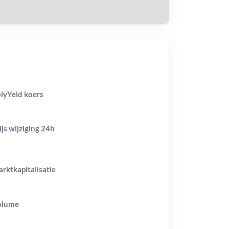
lyYeld koers
ijs wijziging
24h
rktkapitalisatie
olume