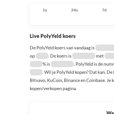
1u
24u
7d
Live PolyYeld koers
De PolyYeld koers van vandaag is
op
. De koers is
met
% is
. PolyYeld is de nu
. Wil je PolyYeld kopen? Dat kan. De
Bitvavo, KuCoin, Binance en Coinbase. Je 
kopen/verkopen pagina.
Wat 