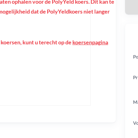
en ophalen voor de PolyYeld koers. Dit kan te
e mogelijkheid dat de PolyYeldkoers niet langer
 koersen, kunt u terecht op de
koersenpagina
Po
Pr
Ma
V