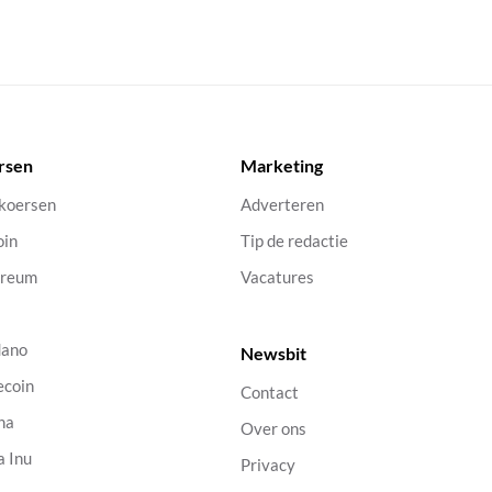
rsen
Marketing
 koersen
Adverteren
oin
Tip de redactie
ereum
Vacatures
dano
Newsbit
ecoin
Contact
na
Over ons
a Inu
Privacy