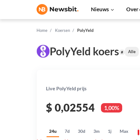
Nieuws
Over 
Home
Koersen
PolyYeld
PolyYeld koers
Alle
#
Live PolyYeld prijs
$
0,02554
1,00%
24u
7d
30d
3m
1j
Max