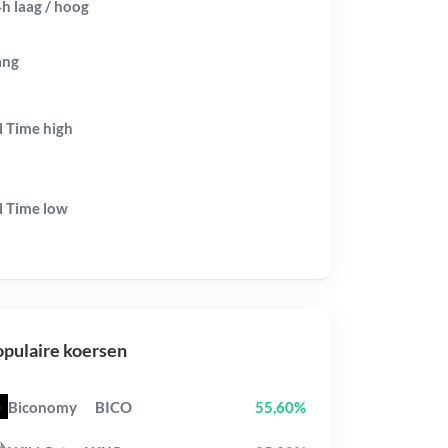
h laag / hoog
ang
l Time
high
l Time
low
pulaire koersen
Biconomy
BICO
55,60%