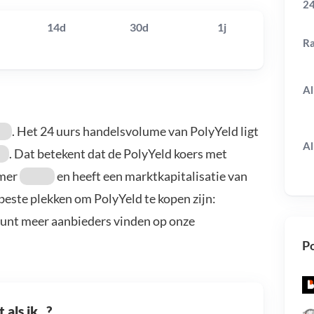
24
14d
30d
1j
R
Al
. Het 24 uurs handelsvolume van PolyYeld ligt
Al
. Dat betekent dat de PolyYeld koers met
mmer
en heeft een marktkapitalisatie van
 beste plekken om PolyYeld te kopen zijn:
kunt meer aanbieders vinden op onze
Po
als ik...?