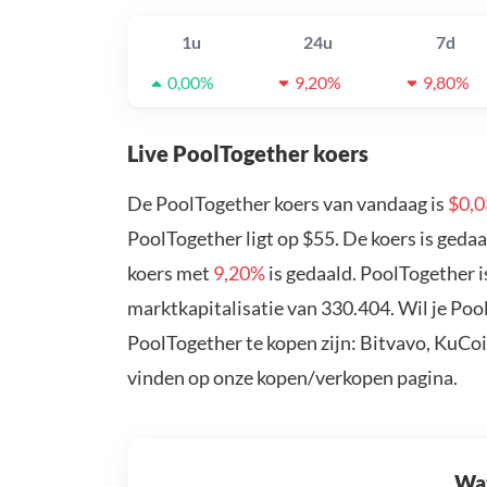
1u
24u
7d
0,00%
9,20%
9,80%
Live PoolTogether koers
De PoolTogether koers van vandaag is
$0,
PoolTogether ligt op $55. De koers is geda
koers met
9,20%
is gedaald. PoolTogether 
marktkapitalisatie van 330.404. Wil je Po
PoolTogether te kopen zijn: Bitvavo, KuCo
vinden op onze kopen/verkopen pagina.
Wat 