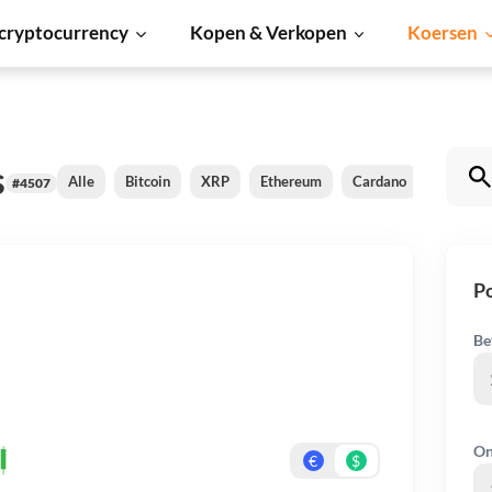
cryptocurrency
Kopen & Verkopen
Koersen
s
Alle
Bitcoin
XRP
Ethereum
Cardano
Shiba In
#4507
P
Be
On
€
$