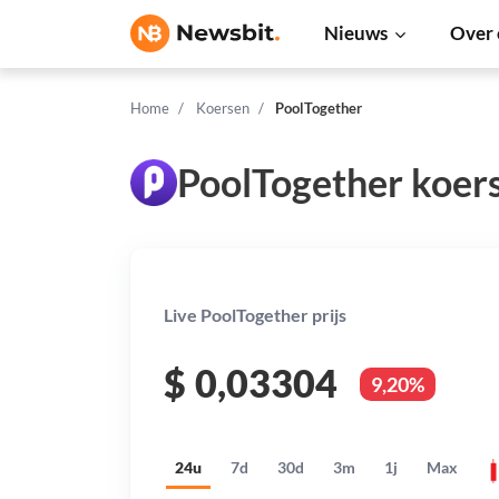
Nieuws
Over 
Home
Koersen
PoolTogether
PoolTogether koer
Live PoolTogether prijs
$
0,03304
9,20%
24u
7d
30d
3m
1j
Max