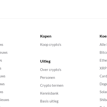
Kopen
Koe
uws
Koop crypto’s
Alle
ieuws
Bitc
ws
Eth
Uitleg
s
XRP
Over crypto’s
euws
Car
Personen
uws
Dog
Crypto termen
uws
Sola
Kennisbank
nieuws
Shib
Basis uitleg