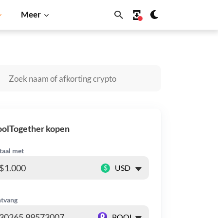
Meer
u
Dogecoin
Solana
BNB
oolTogether kopen
taal met
$
tvang