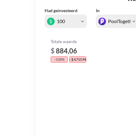
Had geïnvesteerd
In
$
Totale waarde
$
884,06
- 0,00%
- $ 4.715,94