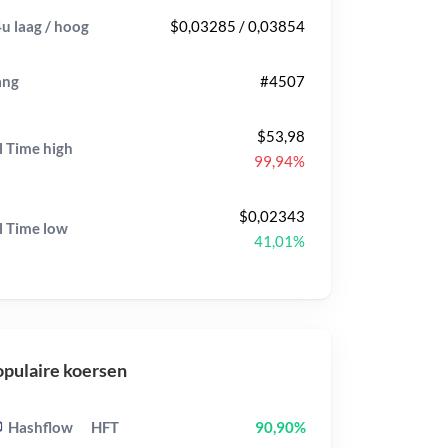
u laag / hoog
$0,03285 / 0,03854
ang
#4507
$53,98
l Time
high
99,94%
$0,02343
l Time
low
41,01%
pulaire koersen
Hashflow
HFT
90,90%