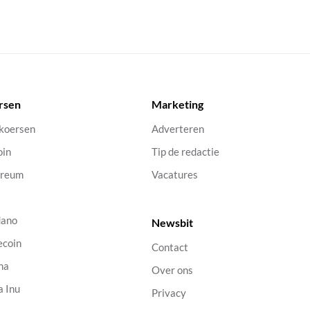
rsen
Marketing
 koersen
Adverteren
oin
Tip de redactie
ereum
Vacatures
dano
Newsbit
ecoin
Contact
na
Over ons
a Inu
Privacy