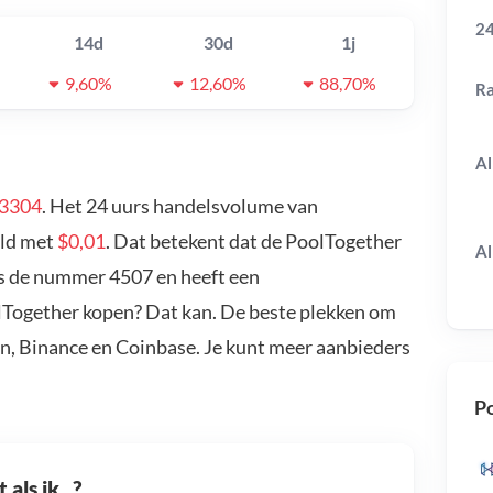
24
14d
30d
1j
9,60%
12,60%
88,70%
R
Al
03304
. Het 24 uurs handelsvolume van
ald met
$0,01
. Dat betekent dat de PoolTogether
Al
is de nummer 4507 en heeft een
olTogether kopen? Dat kan. De beste plekken om
in, Binance en Coinbase. Je kunt meer aanbieders
Po
als ik...?