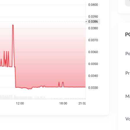
PO
Po
Pr
Ma
V