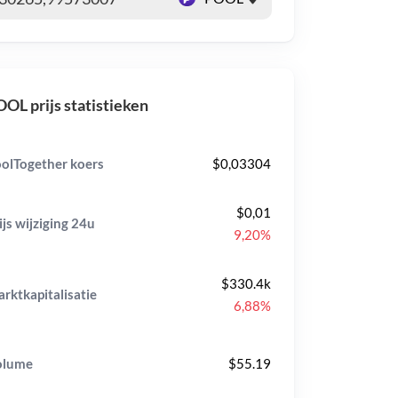
OL prijs statistieken
olTogether koers
$0,03304
$0,01
ijs wijziging
24u
9,20%
$330.4k
rktkapitalisatie
6,88%
olume
$55.19