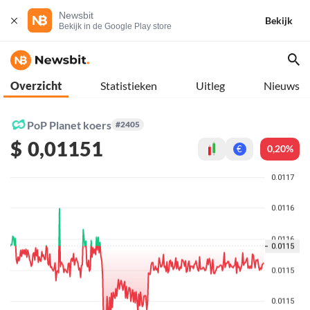
Newsbit
Bekijk
Bekijk in de Google Play store
Overzicht
Statistieken
Uitleg
Nieuws
PoP Planet koers
#2405
$
0,01151
0,20%
€