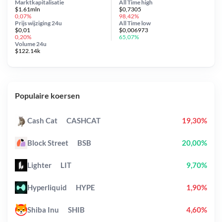
Marktkapitalisatie
All Time
high
$1.61mln
$0,7305
0,07%
98,42%
Prijs wijziging
24u
All Time
low
$0,01
$0,006973
0,20%
65,07%
Volume 24u
$122.14k
Populaire koersen
Cash Cat
CASHCAT
19,30%
Block Street
BSB
20,00%
Lighter
LIT
9,70%
Hyperliquid
HYPE
1,90%
Shiba Inu
SHIB
4,60%