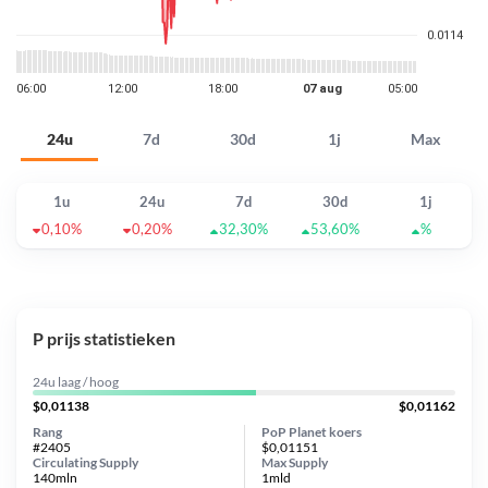
24u
7d
30d
1j
Max
1u
24u
7d
30d
1j
0,10%
0,20%
32,30%
53,60%
%
P prijs statistieken
24u laag / hoog
$0,01138
$0,01162
Rang
PoP Planet koers
#2405
$0,01151
Circulating Supply
Max Supply
140mln
1mld