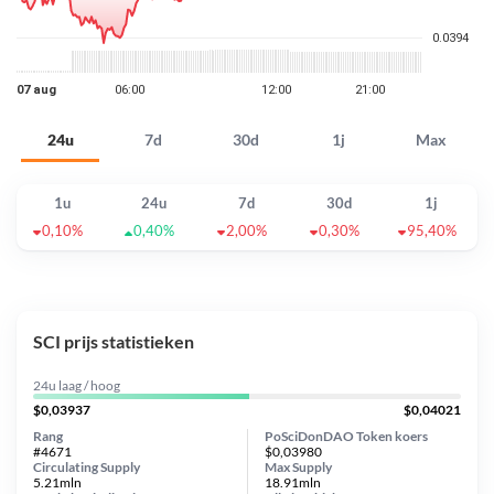
24u
7d
30d
1j
Max
1u
24u
7d
30d
1j
0,10%
0,40%
2,00%
0,30%
95,40%
SCI prijs statistieken
24u laag / hoog
$0,03937
$0,04021
Rang
PoSciDonDAO Token koers
#4671
$0,03980
Circulating Supply
Max Supply
5.21mln
18.91mln