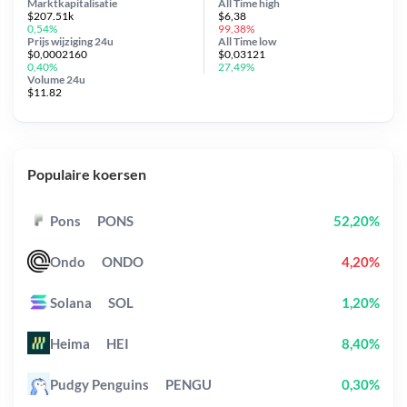
Marktkapitalisatie
All Time
high
$207.51k
$6,38
0,54%
99,38%
Prijs wijziging
24u
All Time
low
$0,0002160
$0,03121
0,40%
27,49%
Volume 24u
$11.82
Populaire koersen
Pons
PONS
52,20%
Ondo
ONDO
4,20%
Solana
SOL
1,20%
Heima
HEI
8,40%
Pudgy Penguins
PENGU
0,30%