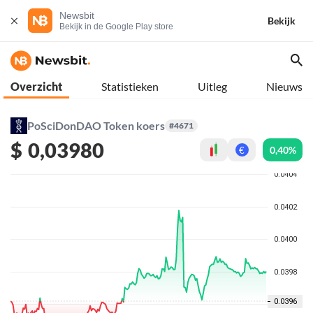
Newsbit
Bekijk
Bekijk in de Google Play store
Overzicht
Statistieken
Uitleg
Nieuws
PoSciDonDAO Token koers
#4671
$
0,03980
0,40%
€