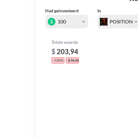
Had geïnvesteerd
In
$
Totale waarde
$
203,94
- 0,00%
- $ 96,06