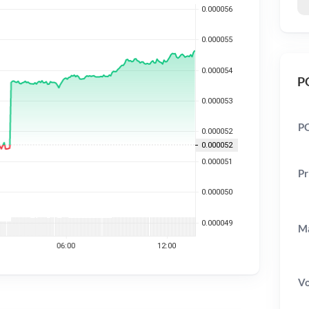
PO
PO
Pr
Ma
V