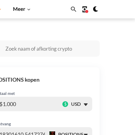
Meer
Dogecoin
Solana
BNB
OSITIONS kopen
taal met
$
tvang