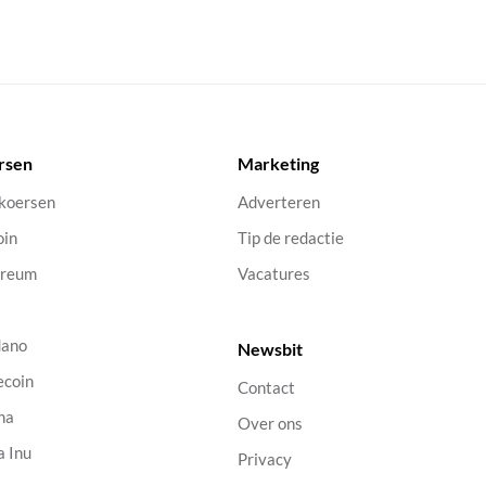
rsen
Marketing
 koersen
Adverteren
oin
Tip de redactie
ereum
Vacatures
dano
Newsbit
ecoin
Contact
na
Over ons
a Inu
Privacy