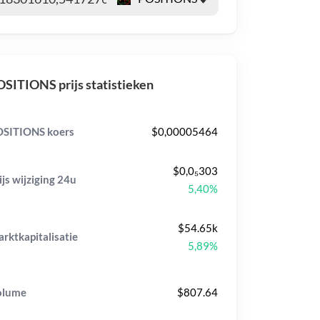
SITIONS prijs statistieken
SITIONS koers
$0,00005464
$0,0₅303
ijs wijziging
24u
5,40%
$54.65k
rktkapitalisatie
5,89%
olume
$807.64