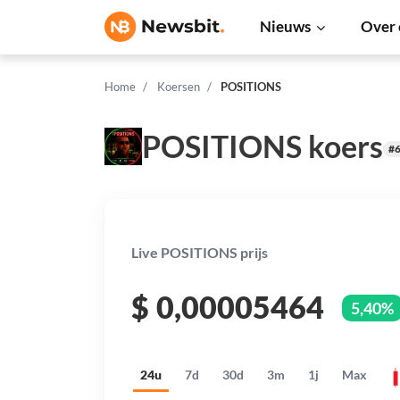
Nieuws
Over 
Home
Koersen
POSITIONS
POSITIONS koers
#
Live POSITIONS prijs
$
0,00005464
5,40%
24u
7d
30d
3m
1j
Max