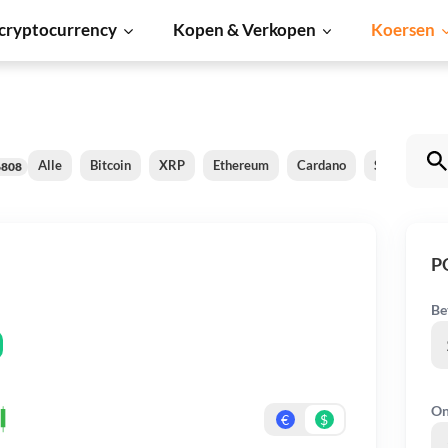
cryptocurrency
Kopen & Verkopen
Koersen
Alle
Bitcoin
XRP
Ethereum
Cardano
Shiba Inu
6808
P
Be
On
€
$