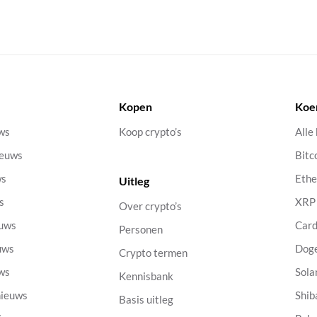
Kopen
Koe
uws
Koop crypto’s
Alle
ieuws
Bitc
ws
Eth
Uitleg
s
XRP
Over crypto’s
euws
Car
Personen
uws
Dog
Crypto termen
uws
Sola
Kennisbank
nieuws
Shib
Basis uitleg