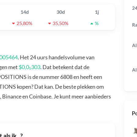
24
14d
30d
1j
25,80%
35,50%
%
R
Al
0005464
. Het 24 uurs handelsvolume van
egen met
$0,0₅303
. Dat betekent dat de
Al
 POSITIONS is de nummer 6808 en heeft een
SITIONS kopen? Dat kan. De beste plekken om
 Binance en Coinbase. Je kunt meer aanbieders
Po
als ik...?