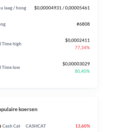
u laag / hoog
$0,00004931 / 0,00005461
ang
#6808
$0,0002411
l Time
high
77,34%
$0,00003029
l Time
low
80,40%
pulaire koersen
Cash Cat
CASHCAT
13,60%