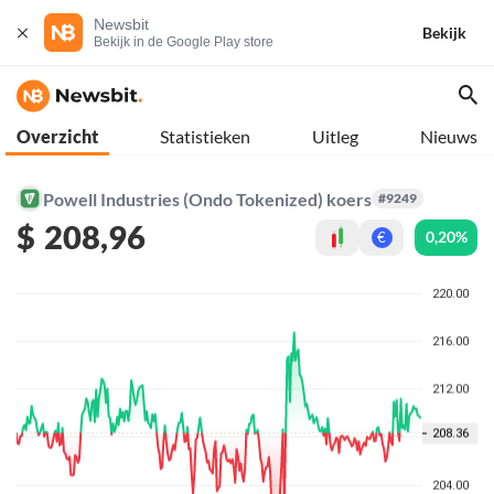
Newsbit
Bekijk
Bekijk in de Google Play store
Overzicht
Statistieken
Uitleg
Nieuws
Powell Industries (Ondo Tokenized) koers
#9249
$
208,96
0,20%
€