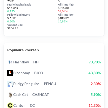
73.31
0
Marktkapitalisatie
All Time
high
$15.36k
$316,80
0,13%
34,04%
Prijs wijziging
24u
All Time
low
$-1,12
$180,39
0,20%
15,83%
Volume 24u
$206.95
Populaire koersen
Hashflow
HFT
90,90%
Biconomy
BICO
43,80%
Pudgy Penguins
PENGU
2,30%
Cash Cat
CASHCAT
5,90%
Canton
CC
11,30%