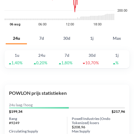
24u
7d
30d
1j
Max
1u
24u
7d
30d
1j
1,40%
0,20%
1,80%
10,70%
%
POWLON prijs statistieken
24u laag / hoog
$199,34
$217,96
Rang
Powell Industries (Ondo
#9249
Tokenized) koers
$208,96
Circulating Supply
Max Supply