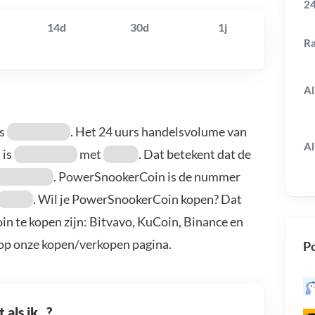
24
14d
30d
1j
R
Al
is
. Het 24 uurs handelsvolume van
Al
 is
met
. Dat betekent dat de
. PowerSnookerCoin is de nummer
. Wil je PowerSnookerCoin kopen? Dat
 te kopen zijn: Bitvavo, KuCoin, Binance en
 op onze kopen/verkopen pagina.
Po
als ik...?