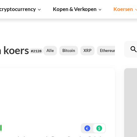
cryptocurrency
Kopen & Verkopen
Koersen
 koers
Alle
Bitcoin
XRP
Ethereum
Carda
#2128
P
Be
On
€
$