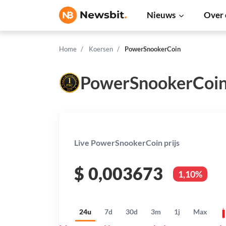
Nieuws
Over 
Home
Koersen
PowerSnookerCoin
PowerSnookerCoin
Live PowerSnookerCoin prijs
$
0,003673
1,10%
24u
7d
30d
3m
1j
Max