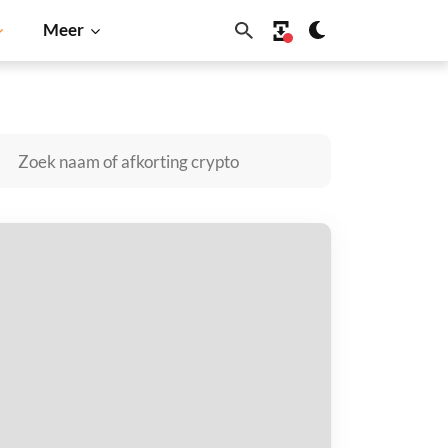
Meer
no
Shiba Inu
Dogecoin
Solana
BNB
owerSnookerCoin kopen
taal met
$
tvang