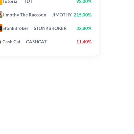
Tutorial
TUT
93,00%
Jimothy The Raccoon
JIMOTHY
215,00%
StonkBroker
STONKBROKER
32,80%
Cash Cat
CASHCAT
11,40%