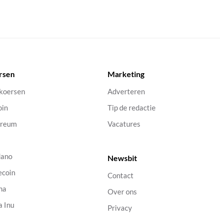
rsen
Marketing
 koersen
Adverteren
oin
Tip de redactie
ereum
Vacatures
dano
Newsbit
ecoin
Contact
na
Over ons
a Inu
Privacy