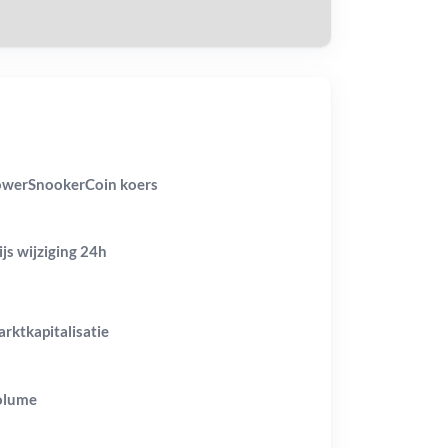
werSnookerCoin koers
ijs wijziging
24h
rktkapitalisatie
olume