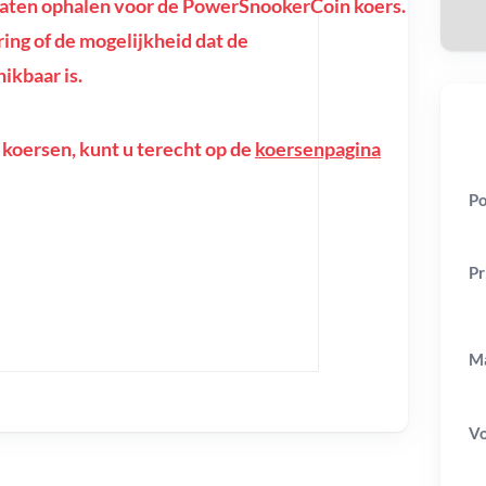
aten ophalen voor de PowerSnookerCoin koers.
oring of de mogelijkheid dat de
ikbaar is.
 koersen, kunt u terecht op de
koersenpagina
Po
Pr
Ma
V