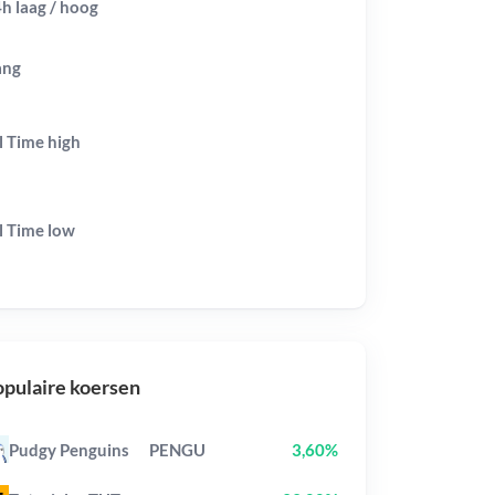
h laag / hoog
ang
l Time
high
l Time
low
pulaire koersen
Pudgy Penguins
PENGU
3,60%