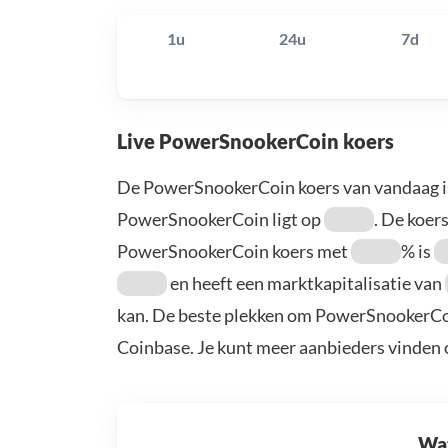
1u
24u
7d
Live PowerSnookerCoin koers
De PowerSnookerCoin koers van vandaag 
PowerSnookerCoin ligt op
. De koers
PowerSnookerCoin koers met
% is
en heeft een marktkapitalisatie van
kan. De beste plekken om PowerSnookerCoin
Coinbase. Je kunt meer aanbieders vinden
Wat 