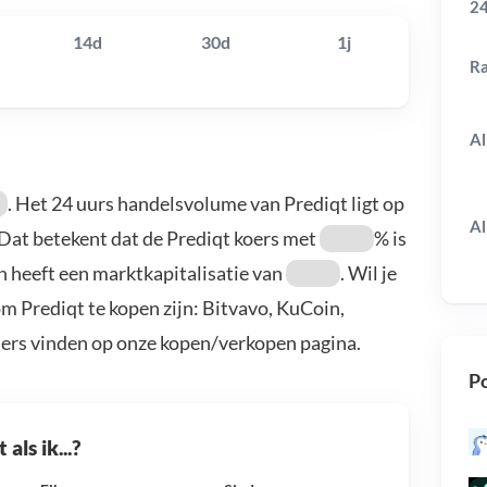
24
14d
30d
1j
R
Al
. Het 24 uurs handelsvolume van Prediqt ligt op
Al
 Dat betekent dat de Prediqt koers met
% is
n heeft een marktkapitalisatie van
. Wil je
m Prediqt te kopen zijn: Bitvavo, KuCoin,
ders vinden op onze kopen/verkopen pagina.
Po
als ik...?