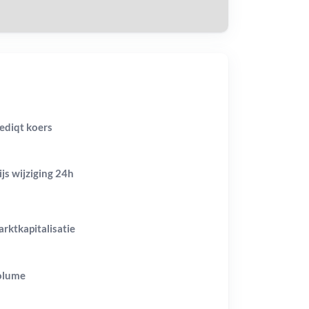
ediqt koers
ijs wijziging
24h
rktkapitalisatie
olume