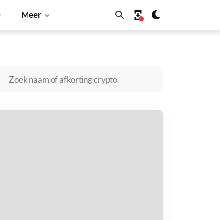
Meer
n
Solana
BNB
ediqt kopen
taal met
$
tvang