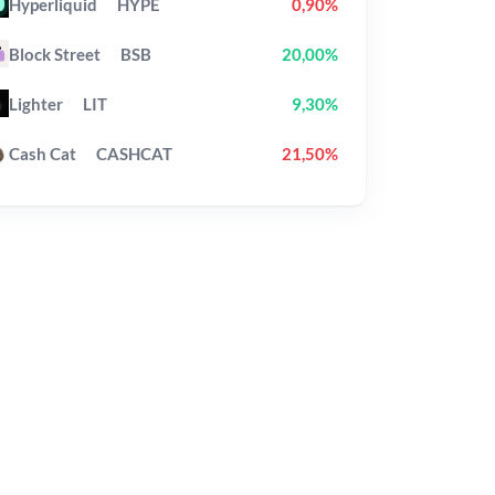
Hyperliquid
HYPE
0,90%
Block Street
BSB
20,00%
Lighter
LIT
9,30%
Cash Cat
CASHCAT
21,50%