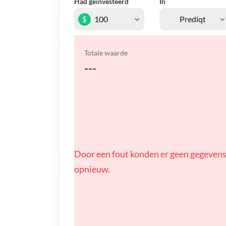
Had geïnvesteerd
In
$
Totale waarde
---
Door een fout konden er geen gegevens
opnieuw.