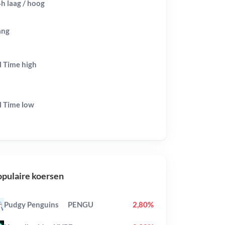
h laag / hoog
ang
l Time
high
l Time
low
pulaire koersen
Pudgy Penguins
PENGU
2,80%