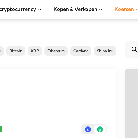
cryptocurrency
Kopen & Verkopen
Koersen
e
Bitcoin
XRP
Ethereum
Cardano
Shiba Inu
Dogecoi
Pr
Be
On
€
$