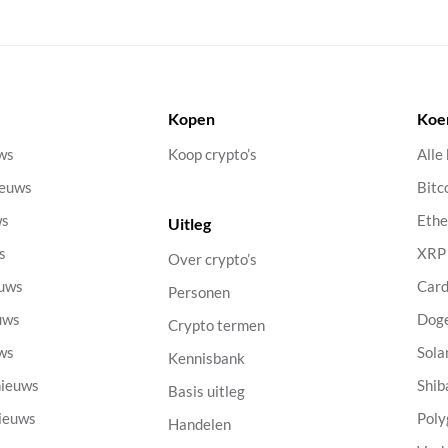
Kopen
Koe
uws
Koop crypto’s
Alle
ieuws
Bitc
ws
Eth
Uitleg
s
XRP
Over crypto’s
euws
Car
Personen
uws
Dog
Crypto termen
uws
Sola
Kennisbank
nieuws
Shib
Basis uitleg
nieuws
Poly
Handelen