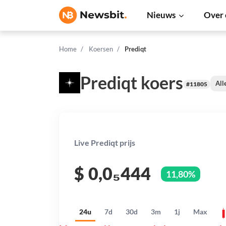
Nieuws
Over 
Home
Koersen
Prediqt
Prediqt koers
All
#11805
Live Prediqt prijs
$
0,0₅444
11,80%
24u
7d
30d
3m
1j
Max