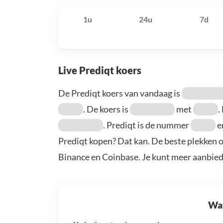
1u
24u
7d
Live Prediqt koers
De Prediqt koers van vandaag is
. De koers is
met
.
. Prediqt is de nummer
e
Prediqt kopen? Dat kan. De beste plekken o
Binance en Coinbase. Je kunt meer aanbie
Wat 