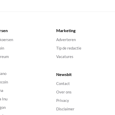
rsen
Marketing
 koersen
Adverteren
oin
Tip de redactie
ereum
Vacatures
dano
Newsbit
ecoin
Contact
na
Over ons
a Inu
Privacy
gon
Disclaimer