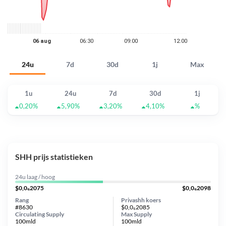
24u
7d
30d
1j
Max
1u
24u
7d
30d
1j
0,20%
5,90%
3,20%
4,10%
%
SHH prijs statistieken
24u laag / hoog
$0,0₆2075
$0,0₆2098
Rang
Privashh koers
#8630
$0,0₆2085
Circulating Supply
Max Supply
100mld
100mld