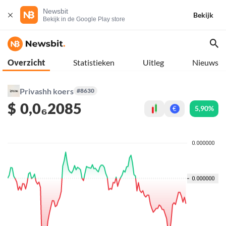
Newsbit
Bekijk
Bekijk in de Google Play store
Overzicht
Statistieken
Uitleg
Nieuws
Privashh koers
#8630
$
0,0₆2085
5,90%
€