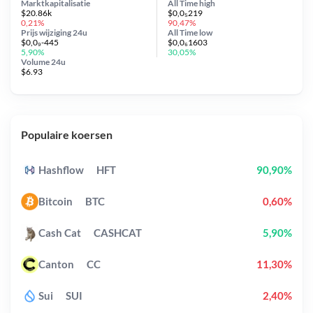
Marktkapitalisatie
All Time
high
$20.86k
$0,0₅219
0,21%
90,47%
Prijs wijziging
24u
All Time
low
$0,0₉-445
$0,0₆1603
5,90%
30,05%
Volume 24u
$6.93
Populaire koersen
Hashflow
HFT
90,90%
Bitcoin
BTC
0,60%
Cash Cat
CASHCAT
5,90%
Canton
CC
11,30%
Sui
SUI
2,40%