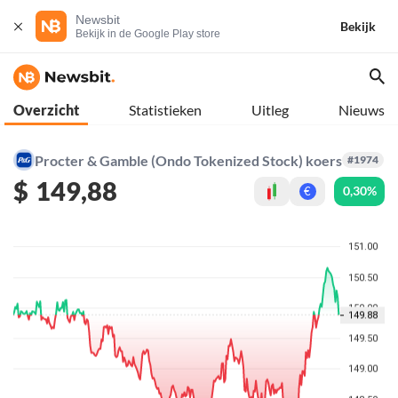
Newsbit
Bekijk
Bekijk in de Google Play store
Overzicht
Statistieken
Uitleg
Nieuws
Procter & Gamble (Ondo Tokenized Stock) koers
#1974
$
149,88
0,30%
€