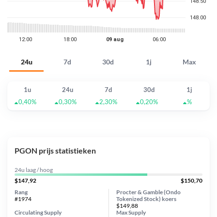
24u
7d
30d
1j
Max
1u
24u
7d
30d
1j
0,40%
0,30%
2,30%
0,20%
%
PGON prijs statistieken
24u laag / hoog
$147,92
$150,70
Rang
Procter & Gamble (Ondo
#1974
Tokenized Stock) koers
$149,88
Circulating Supply
Max Supply