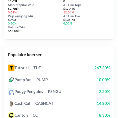
18.02k
0
Marktkapitalisatie
All Time
high
$2.7mln
$170,40
0,02%
12,04%
Prijs wijziging
24u
All Time
low
$0,03
$138,75
0,30%
8,02%
Volume 24u
$68.05k
Populaire koersen
Tutorial
TUT
267,30%
Pump.fun
PUMP
10,00%
Pudgy Penguins
PENGU
2,20%
Cash Cat
CASHCAT
14,80%
Canton
CC
8,30%