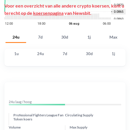
Voor een overzicht van alle andere crypto koersen, kunt u
terecht op de
koersenpagina
van Newsbit.
24u
7d
30d
1j
Max
1u
24u
7d
30d
1j
24u laag / hoog
Professional Fighters League Fan
Circulating Supply
Token koers
Volume
Max Supply