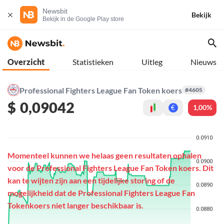
Newsbit
Bekijk
Bekijk in de Google Play store
Overzicht
Statistieken
Uitleg
Nieuws
Professional Fighters League Fan Token koers
#4605
$
0,09042
1,00%
€
Momenteel kunnen we helaas geen resultaten ophalen
voor de Professional Fighters League Fan Token koers. Dit
kan te wijten zijn aan een tijdelijke storing of de
mogelijkheid dat de Professional Fighters League Fan
Tokenkoers niet langer beschikbaar is.