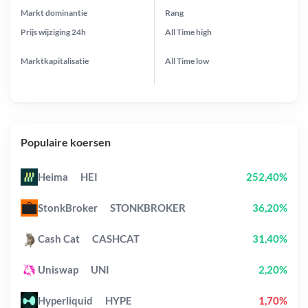
Markt dominantie
Rang
Prijs wijziging
24h
All Time
high
Marktkapitalisatie
All Time
low
Populaire koersen
Heima
HEI
252,40%
StonkBroker
STONKBROKER
36,20%
Cash Cat
CASHCAT
31,40%
Uniswap
UNI
2,20%
Hyperliquid
HYPE
1,70%