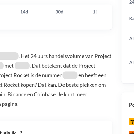
24
14d
30d
1j
R
Al
. Het 24 uurs handelsvolume van Project
Al
met
. Dat betekent dat de Project
Project Rocket is de nummer
en heeft een
ect Rocket kopen? Dat kan. De beste plekken om
oin, Binance en Coinbase. Je kunt meer
 pagina.
Po
als ik...?