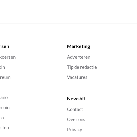
rsen
Marketing
 koersen
Adverteren
oin
Tip de redactie
ereum
Vacatures
dano
Newsbit
ecoin
Contact
na
Over ons
a Inu
Privacy