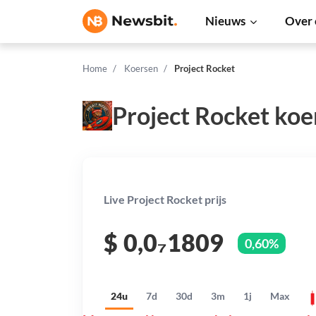
Nieuws
Over 
Home
Koersen
Project Rocket
Project Rocket koe
Live Project Rocket prijs
$
0,0₇1809
0,60%
24u
7d
30d
3m
1j
Max