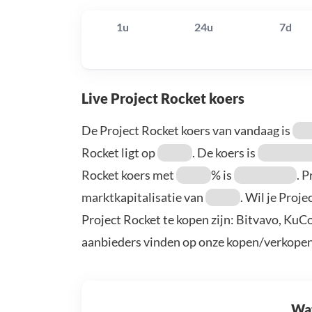
1u
24u
7d
Live Project Rocket koers
De Project Rocket koers van vandaag is
Rocket ligt op
. De koers is
Rocket koers met
% is
. 
marktkapitalisatie van
. Wil je Proj
Project Rocket te kopen zijn: Bitvavo, KuC
aanbieders vinden op onze kopen/verkopen
Wat 