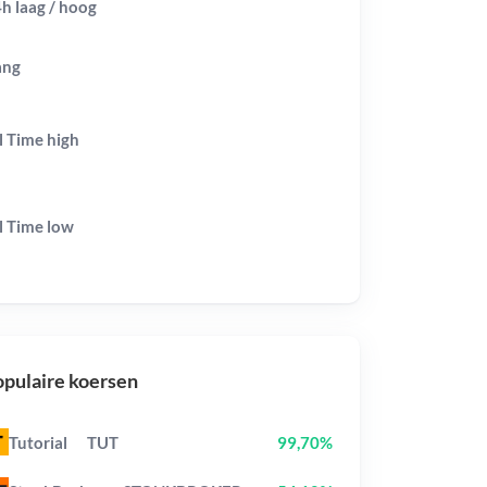
h laag / hoog
ang
l Time
high
l Time
low
pulaire koersen
Tutorial
TUT
99,70%