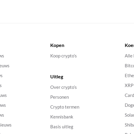
Kopen
Koe
uws
Koop crypto’s
Alle
ieuws
Bitc
ws
Eth
Uitleg
s
XRP
Over crypto’s
euws
Car
Personen
uws
Dog
Crypto termen
uws
Sola
Kennisbank
nieuws
Shib
Basis uitleg