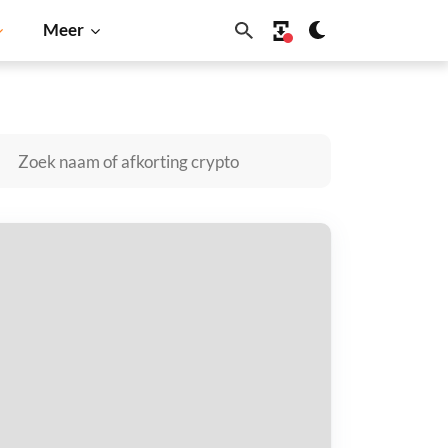
Meer
ba Inu
Dogecoin
Solana
BNB
oject Rocket kopen
taal met
$
tvang