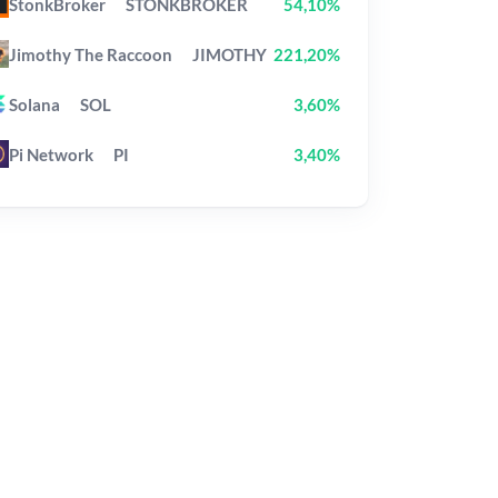
StonkBroker
STONKBROKER
54,10%
Jimothy The Raccoon
JIMOTHY
221,20%
Solana
SOL
3,60%
Pi Network
PI
3,40%