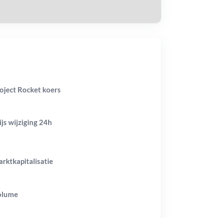
oject Rocket koers
ijs wijziging
24h
rktkapitalisatie
olume