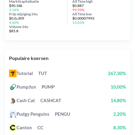
Marktkapitalisatie
All Time
high
$90.34k
$0,887
3,54%
99,99%
Prijs wijziging
24u
All Time
low
$0,0₅309
$0,00007993
4,60%
13,03%
Volume 24u
$85.8
Populaire koersen
Tutorial
TUT
267,30%
Pump.fun
PUMP
10,00%
Cash Cat
CASHCAT
14,80%
Pudgy Penguins
PENGU
2,20%
Canton
CC
8,30%