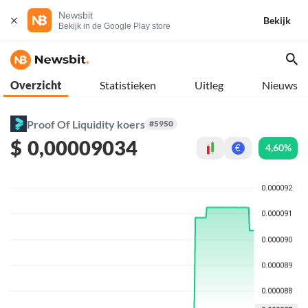
Newsbit
Bekijk
Bekijk in de Google Play store
Overzicht
Statistieken
Uitleg
Nieuws
Proof Of Liquidity koers
#5950
$
0,00009034
4,60%
€