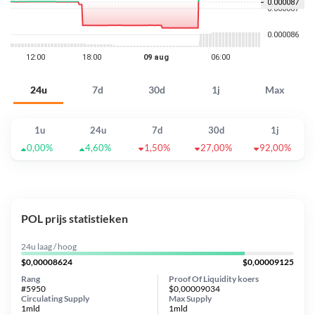
24u
7d
30d
1j
Max
1u
24u
7d
30d
1j
0,00%
4,60%
1,50%
27,00%
92,00%
POL prijs statistieken
24u laag / hoog
$0,00008624
$0,00009125
Rang
Proof Of Liquidity koers
#5950
$0,00009034
Circulating Supply
Max Supply
1mld
1mld