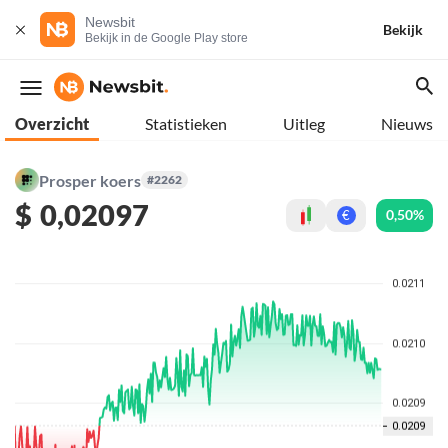
Newsbit
Bekijk
Bekijk in de Google Play store
Overzicht
Statistieken
Uitleg
Nieuws
Prosper koers
#2262
$
0,02097
0,50%
€