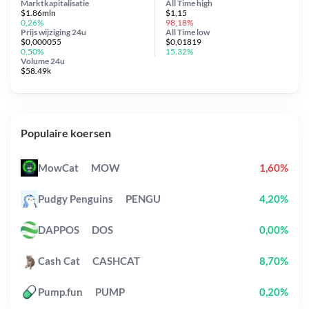
Marktkapitalisatie
All Time
high
$1.86mln
$1,15
0,26%
98,18%
Prijs wijziging
24u
All Time
low
$0,000055
$0,01819
0,50%
15,32%
Volume 24u
$58.49k
Populaire koersen
MowCat
MOW
1,60%
Pudgy Penguins
PENGU
4,20%
DAPPOS
DOS
0,00%
Cash Cat
CASHCAT
8,70%
Pump.fun
PUMP
0,20%