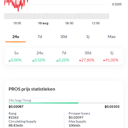
24u
7d
30d
1j
Max
1u
24u
7d
30d
1j
0,00%
0,50%
0,20%
27,80%
91,00%
PROS prijs statistieken
24u laag / hoog
$0,02087
$0,02103
Rang
Prosper koers
#2262
$0,02097
Circulating Supply
Max Supply
88.83mln
100mln