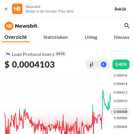
Newsbit
Bekijk
Bekijk in de Google Play store
Overzicht
Statistieken
Uitleg
Nieuws
Loan Protocol koers
#978
$
0,0004103
0,40%
€