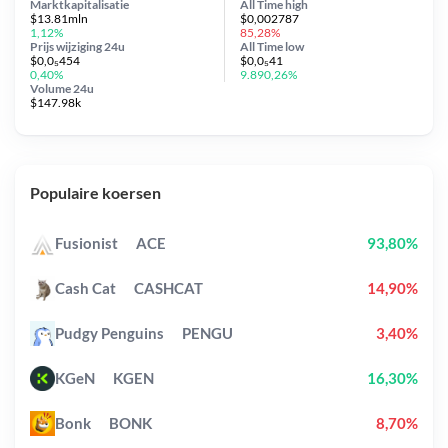
Marktkapitalisatie
All Time
high
$13.81mln
$0,002787
1,12%
85,28%
Prijs wijziging
24u
All Time
low
$0,0₅454
$0,0₅41
0,40%
9.890,26%
Volume 24u
$147.98k
Populaire koersen
Fusionist
ACE
93,80%
Cash Cat
CASHCAT
14,90%
Pudgy Penguins
PENGU
3,40%
KGeN
KGEN
16,30%
Bonk
BONK
8,70%