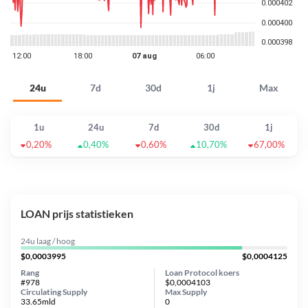
24u
7d
30d
1j
Max
1u
24u
7d
30d
1j
0,20%
0,40%
0,60%
10,70%
67,00%
LOAN prijs statistieken
24u laag / hoog
$0,0003995
$0,0004125
Rang
Loan Protocol koers
#978
$0,0004103
Circulating Supply
Max Supply
33.65mld
0