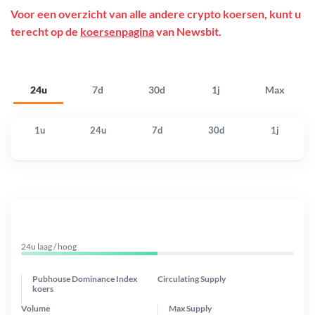
Voor een overzicht van alle andere crypto koersen, kunt u
terecht op de
koersenpagina
van Newsbit.
24u
7d
30d
1j
Max
1u
24u
7d
30d
1j
24u laag / hoog
Pubhouse Dominance Index
Circulating Supply
koers
Volume
Max Supply