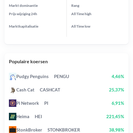
Markt dominantie
Rang
Prijs wijziging
24h
All Time
high
Marktkapitalisatie
All Time
low
Populaire koersen
Pudgy Penguins
PENGU
4,46%
Cash Cat
CASHCAT
25,37%
Pi Network
PI
6,91%
Heima
HEI
221,45%
StonkBroker
STONKBROKER
38,98%