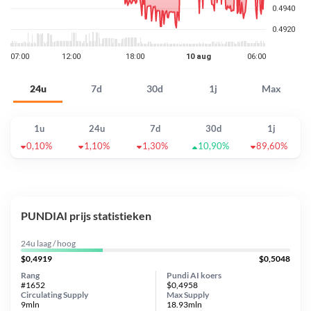
24u
7d
30d
1j
Max
1u
24u
7d
30d
1j
0,10%
1,10%
1,30%
10,90%
89,60%
PUNDIAI prijs statistieken
24u laag / hoog
$0,4919
$0,5048
Rang
Pundi AI koers
#1652
$0,4958
Circulating Supply
Max Supply
9mln
18.93mln