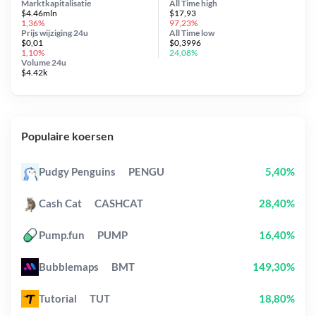
Marktkapitalisatie
All Time
high
$4.46mln
$17,93
1,36%
97,23%
Prijs wijziging
24u
All Time
low
$0,01
$0,3996
1,10%
24,08%
Volume 24u
$4.42k
Populaire koersen
Pudgy Penguins
PENGU
5,40%
Cash Cat
CASHCAT
28,40%
Pump.fun
PUMP
16,40%
Bubblemaps
BMT
149,30%
Tutorial
TUT
18,80%