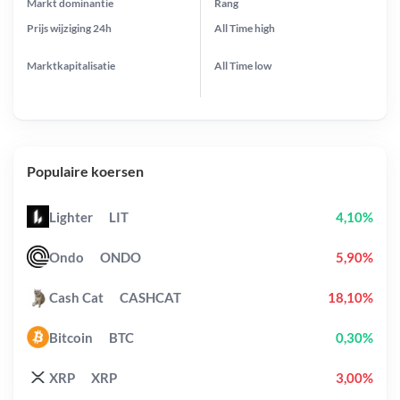
Markt dominantie
Rang
Prijs wijziging
24h
All Time
high
Marktkapitalisatie
All Time
low
Populaire koersen
Lighter
LIT
4,10%
Ondo
ONDO
5,90%
Cash Cat
CASHCAT
18,10%
Bitcoin
BTC
0,30%
XRP
XRP
3,00%