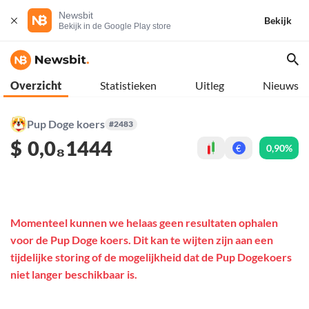
Newsbit
Bekijk
Bekijk in de Google Play store
Overzicht
Statistieken
Uitleg
Nieuws
Pup Doge koers
#2483
$
0,0₈1444
0,90%
€
Momenteel kunnen we helaas geen resultaten ophalen
voor de Pup Doge koers. Dit kan te wijten zijn aan een
tijdelijke storing of de mogelijkheid dat de Pup Dogekoers
niet langer beschikbaar is.