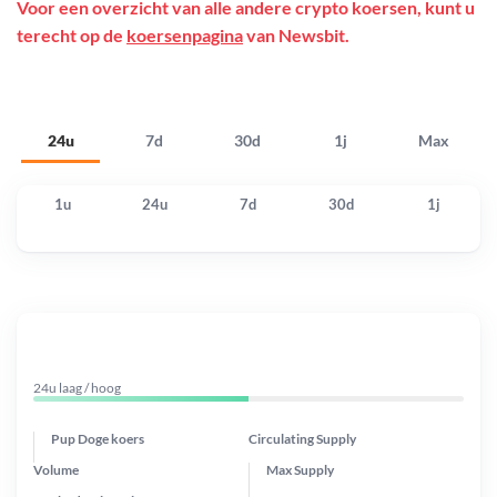
Voor een overzicht van alle andere crypto koersen, kunt u
terecht op de
koersenpagina
van Newsbit.
24u
7d
30d
1j
Max
1u
24u
7d
30d
1j
24u laag / hoog
Pup Doge koers
Circulating Supply
Volume
Max Supply