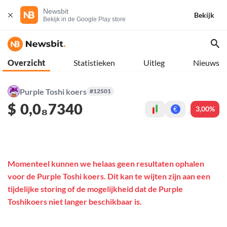
Newsbit
Bekijk
Bekijk in de Google Play store
Overzicht
Statistieken
Uitleg
Nieuws
Purple Toshi koers
#12501
$
0,0₈7340
3,00%
€
Momenteel kunnen we helaas geen resultaten ophalen
voor de Purple Toshi koers. Dit kan te wijten zijn aan een
tijdelijke storing of de mogelijkheid dat de Purple
Toshikoers niet langer beschikbaar is.