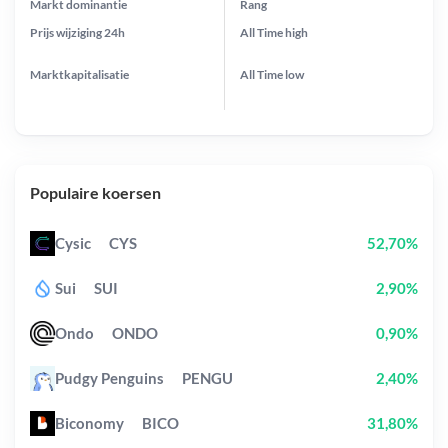
Markt dominantie
Rang
Prijs wijziging
24h
All Time
high
Marktkapitalisatie
All Time
low
Populaire koersen
Cysic
CYS
52,70%
Sui
SUI
2,90%
Ondo
ONDO
0,90%
Pudgy Penguins
PENGU
2,40%
Biconomy
BICO
31,80%