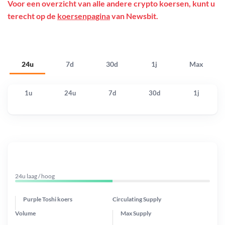
Voor een overzicht van alle andere crypto koersen, kunt u
terecht op de
koersenpagina
van Newsbit.
24u
7d
30d
1j
Max
1u
24u
7d
30d
1j
24u laag / hoog
Purple Toshi koers
Circulating Supply
Volume
Max Supply