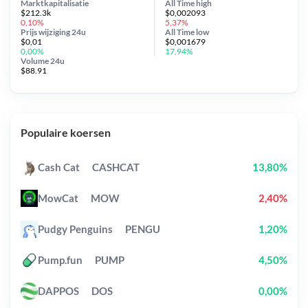
Marktkapitalisatie
All Time
high
$212.3k
$0,002093
0,10%
5,37%
Prijs wijziging
24u
All Time
low
$0,01
$0,001679
0,00%
17,94%
Volume 24u
$88.91
Populaire koersen
Cash Cat
CASHCAT
13,80%
MowCat
MOW
2,40%
Pudgy Penguins
PENGU
1,20%
Pump.fun
PUMP
4,50%
DAPPOS
DOS
0,00%