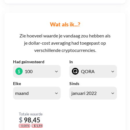
Wat als ik...?
Zie hoeveel waarde je vandaag zou hebben als
je dollar-cost averaging had toegepast op
verschillende cryptocurrencies.
Had geïnvesteerd
In
$
Elke
Sinds
Totale waarde
$
98,45
- 0,00%
- $ 1,55