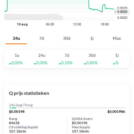
24u
7d
30d
1j
Max
1u
24u
7d
30d
1j
0,00%
0,00%
0,10%
0,80%
%
Q prijs statistieken
24u laag / hoog
$0,00198
$0,001986
Rang
QORA koers
#4638
$0,00198
Circulating Supply
Max Supply
107.18mln
107.18mln