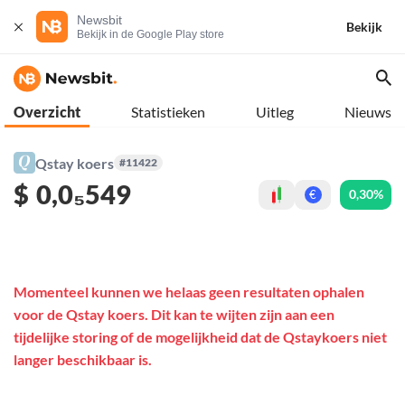
Newsbit
Bekijk
Bekijk in de Google Play store
Overzicht
Statistieken
Uitleg
Nieuws
Qstay koers
#11422
$
0,0₅549
0,30%
€
Momenteel kunnen we helaas geen resultaten ophalen
voor de Qstay koers. Dit kan te wijten zijn aan een
tijdelijke storing of de mogelijkheid dat de Qstaykoers niet
langer beschikbaar is.