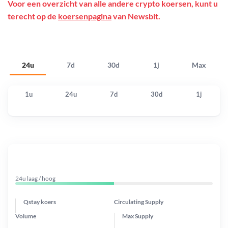
Voor een overzicht van alle andere crypto koersen, kunt u
terecht op de
koersenpagina
van Newsbit.
24u
7d
30d
1j
Max
1u
24u
7d
30d
1j
24u laag / hoog
Qstay koers
Circulating Supply
Volume
Max Supply