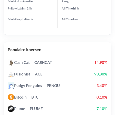
Markt dominantie
Rang
Prijs wijziging
24h
All Time
high
Marktkapitalisatie
All Time
low
Populaire koersen
Cash Cat
CASHCAT
14,90%
Fusionist
ACE
93,80%
Pudgy Penguins
PENGU
3,40%
Bitcoin
BTC
0,10%
Plume
PLUME
7,10%