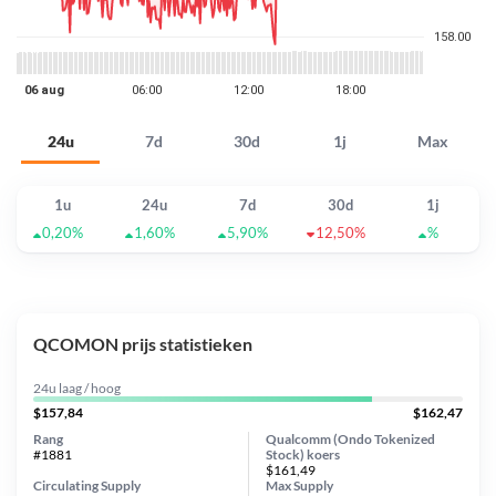
24u
7d
30d
1j
Max
1u
24u
7d
30d
1j
0,20%
1,60%
5,90%
12,50%
%
QCOMON prijs statistieken
24u laag / hoog
$157,84
$162,47
Rang
Qualcomm (Ondo Tokenized
#1881
Stock) koers
$161,49
Circulating Supply
Max Supply