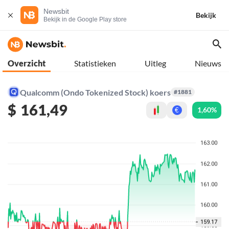
Newsbit
Bekijk
Bekijk in de Google Play store
Overzicht
Statistieken
Uitleg
Nieuws
Qualcomm (Ondo Tokenized Stock) koers
#1881
$
161,49
1,60%
€