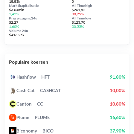
18.83k
0
Marktkapitalisatie
All Time
high
$3.04mln
$261,52
1,42%
38,25%
Prijs wijziging
24u
All Time
low
$2,27
$123,70
1,60%
30,55%
Volume 24u
$416.25k
Populaire koersen
Hashflow
HFT
91,80%
Cash Cat
CASHCAT
10,00%
Canton
CC
10,80%
Plume
PLUME
16,60%
Biconomy
BICO
37,90%