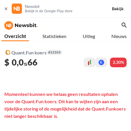
Newsbit
Bekijk
Bekijk in de Google Play store
Overzicht
Statistieken
Uitleg
Nieuws
Quant.Fun koers
#12103
$
0,0₅66
2,30%
€
Momenteel kunnen we helaas geen resultaten ophalen
voor de Quant.Fun koers. Dit kan te wijten zijn aan een
tijdelijke storing of de mogelijkheid dat de Quant.Funkoers
niet langer beschikbaar is.