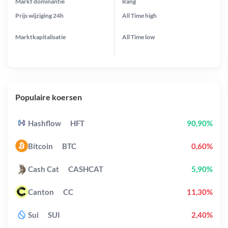
Markt dominantie
Rang
Prijs wijziging
24h
All Time
high
Marktkapitalisatie
All Time
low
Populaire koersen
Hashflow
HFT
90,90%
Bitcoin
BTC
0,60%
Cash Cat
CASHCAT
5,90%
Canton
CC
11,30%
Sui
SUI
2,40%