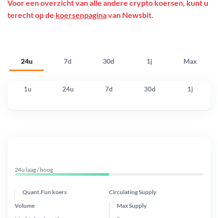
Voor een overzicht van alle andere crypto koersen, kunt u
terecht op de
koersenpagina
van Newsbit.
24u
7d
30d
1j
Max
1u
24u
7d
30d
1j
24u laag / hoog
Quant.Fun koers
Circulating Supply
Volume
Max Supply