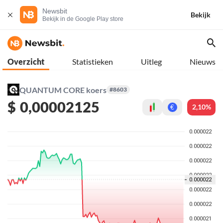
Newsbit
Bekijk
Bekijk in de Google Play store
Overzicht
Statistieken
Uitleg
Nieuws
QUANTUM CORE koers
#8603
$
0,00002125
2,10%
€