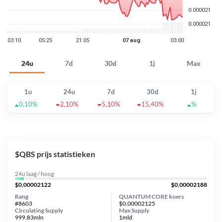
24u
7d
30d
1j
Max
1u
24u
7d
30d
1j
0,10%
2,10%
5,10%
15,40%
%
$QBS prijs statistieken
24u laag / hoog
$0,00002122
$0,00002188
Rang
QUANTUM CORE koers
#8603
$0,00002125
Circulating Supply
Max Supply
999.83mln
1mld