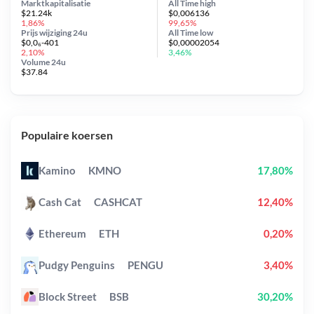
Marktkapitalisatie
All Time
high
$21.24k
$0,006136
1,86%
99,65%
Prijs wijziging
24u
All Time
low
$0,0₆-401
$0,00002054
2,10%
3,46%
Volume 24u
$37.84
Populaire koersen
Kamino
KMNO
17,80%
Cash Cat
CASHCAT
12,40%
Ethereum
ETH
0,20%
Pudgy Penguins
PENGU
3,40%
Block Street
BSB
30,20%