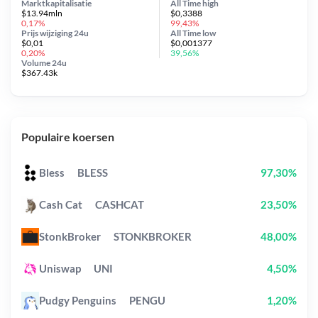
Marktkapitalisatie
All Time
high
$13.94mln
$0,3388
0,17%
99,43%
Prijs wijziging
24u
All Time
low
$0,01
$0,001377
0,20%
39,56%
Volume 24u
$367.43k
Populaire koersen
Bless
BLESS
97,30%
Cash Cat
CASHCAT
23,50%
StonkBroker
STONKBROKER
48,00%
Uniswap
UNI
4,50%
Pudgy Penguins
PENGU
1,20%