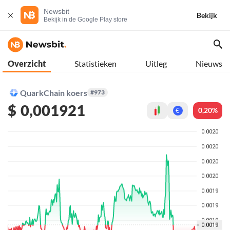
Newsbit
Bekijk
Bekijk in de Google Play store
Overzicht
Statistieken
Uitleg
Nieuws
QuarkChain koers
#973
$
0,001921
0,20%
€