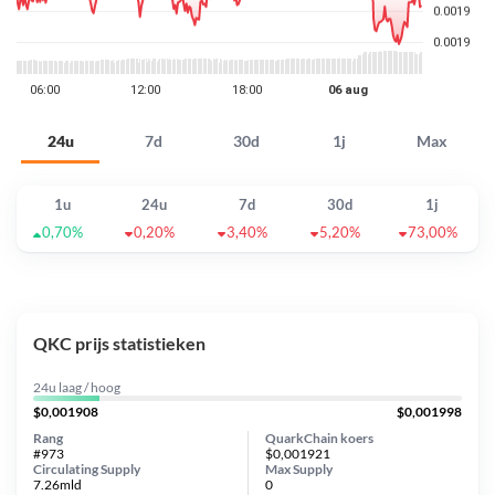
24u
7d
30d
1j
Max
1u
24u
7d
30d
1j
0,70%
0,20%
3,40%
5,20%
73,00%
QKC prijs statistieken
24u laag / hoog
$0,001908
$0,001998
Rang
QuarkChain koers
#973
$0,001921
Circulating Supply
Max Supply
7.26mld
0