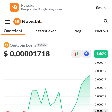
Newsbit
Bekijk
Bekijk in de Google Play store
Overzicht
Statistieken
Uitleg
Nieuws
Quitcoin koers
#9139
$
0,00001718
1,60%
€