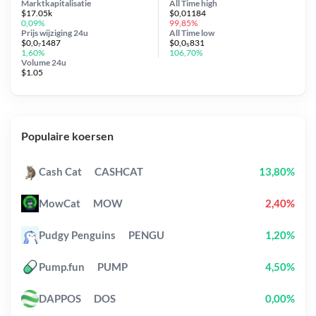
Marktkapitalisatie
All Time
high
$17.05k
$0,01184
0,09%
99,85%
Prijs wijziging
24u
All Time
low
$0,0₇1487
$0,0₅831
1,60%
106,70%
Volume 24u
$1.05
Populaire koersen
Cash Cat
CASHCAT
13,80%
MowCat
MOW
2,40%
Pudgy Penguins
PENGU
1,20%
Pump.fun
PUMP
4,50%
DAPPOS
DOS
0,00%