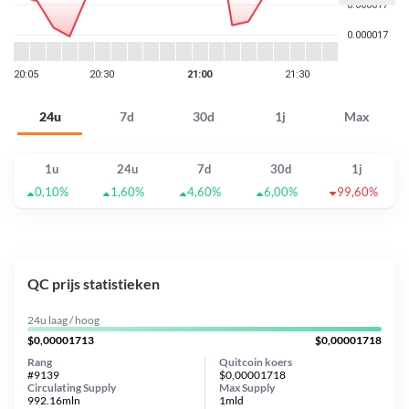
24u
7d
30d
1j
Max
1u
24u
7d
30d
1j
0,10%
1,60%
4,60%
6,00%
99,60%
QC prijs statistieken
24u laag / hoog
$0,00001713
$0,00001718
Rang
Quitcoin koers
#9139
$0,00001718
Circulating Supply
Max Supply
992.16mln
1mld