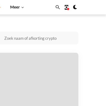
Meer
in
Solana
BNB
uiverX kopen
taal met
$
tvang