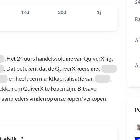
24
14d
30d
1j
R
Al
. Het 24 uurs handelsvolume van QuiverX ligt
Al
. Dat betekent dat de QuiverX koers met
en heeft een marktkapitalisatie van
.
ekken om QuiverX te kopen zijn: Bitvavo,
r aanbieders vinden op onze kopen/verkopen
Po
als ik...?