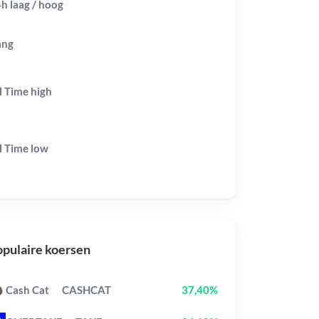
h laag / hoog
ang
l Time
high
l Time
low
pulaire koersen
Cash Cat
CASHCAT
37,40%