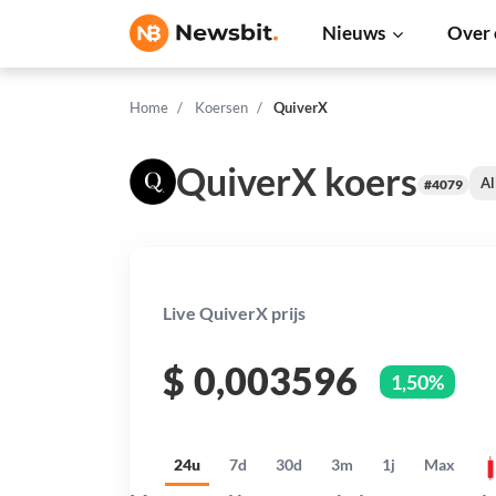
Nieuws
Over 
Home
Koersen
QuiverX
QuiverX koers
Al
#4079
Live QuiverX prijs
$
0,003596
1,50%
24u
7d
30d
3m
1j
Max