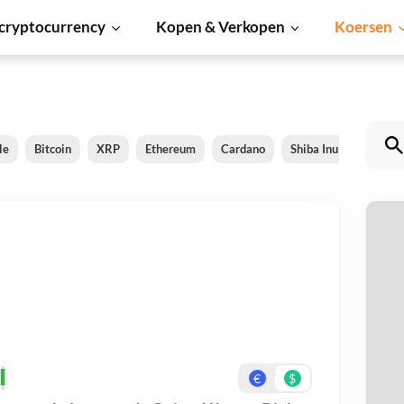
cryptocurrency
Kopen & Verkopen
Koersen
le
Bitcoin
XRP
Ethereum
Cardano
Shiba Inu
Dogeco
Q
Be
On
€
$