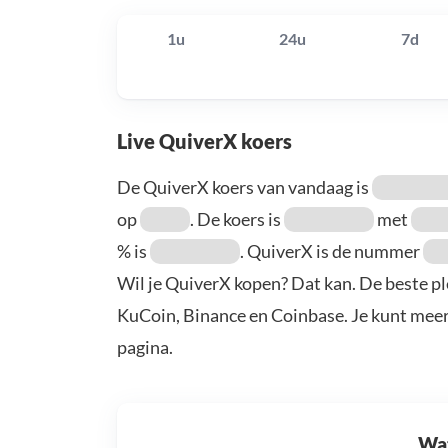
1u
24u
7d
Live QuiverX koers
De QuiverX koers van vandaag is
op
. De koers is
met
% is
. QuiverX is de nummer
Wil je QuiverX kopen? Dat kan. De beste pl
KuCoin, Binance en Coinbase. Je kunt mee
pagina.
Wat 