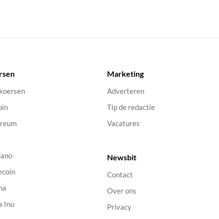
rsen
Marketing
 koersen
Adverteren
oin
Tip de redactie
ereum
Vacatures
dano
Newsbit
ecoin
Contact
na
Over ons
a Inu
Privacy