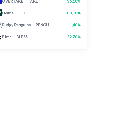
OVERTAKE
TAKE
36,10%
Heima
HEI
83,10%
Pudgy Penguins
PENGU
1,40%
Bless
BLESS
22,70%