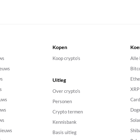
Kopen
Koe
uws
Koop crypto’s
Alle
ieuws
Bitc
ws
Eth
Uitleg
s
XRP
Over crypto’s
euws
Car
Personen
uws
Dog
Crypto termen
uws
Sola
Kennisbank
nieuws
Shib
Basis uitleg