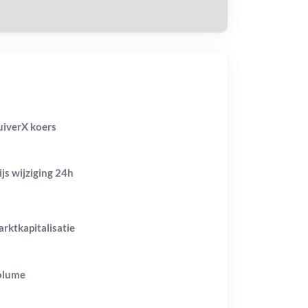
iverX koers
ijs wijziging
24h
rktkapitalisatie
olume