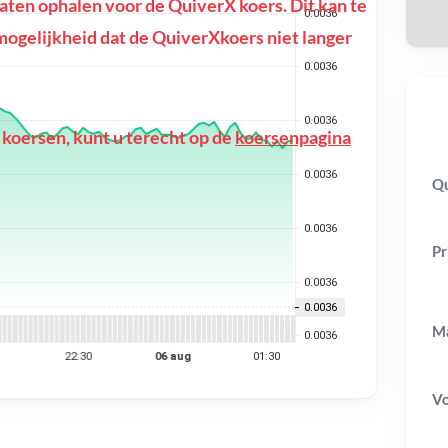
ten ophalen voor de QuiverX koers. Dit kan te
e mogelijkheid dat de QuiverXkoers niet langer
 koersen, kunt u terecht op de
koersenpagina
Qu
Pr
Ma
V