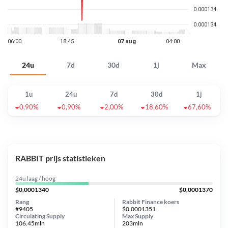
24u
7d
30d
1j
Max
1u
24u
7d
30d
1j
0,90%
0,90%
2,00%
18,60%
67,60%
RABBIT prijs statistieken
24u laag / hoog
$0,0001340
$0,0001370
Rang
Rabbit Finance koers
#9405
$0,0001351
Circulating Supply
Max Supply
106.45mln
203mln