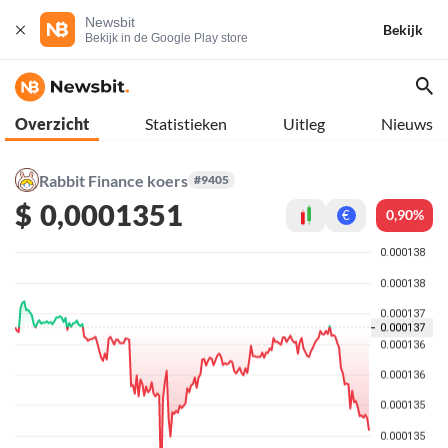
Newsbit
Bekijk
Bekijk in de Google Play store
Overzicht
Statistieken
Uitleg
Nieuws
Rabbit Finance koers
#9405
$
0,0001351
0,90%
€