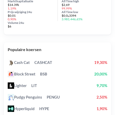
Marktkapitalisatie
All Time
high
$14.39k
$2,69
1,19%
99,99%
Prijs wijziging
24u
All Time
low
$0,01
$0,0₈3394
0,90%
3.981.446,65%
Volume 24u
$6
Populaire koersen
Cash Cat
CASHCAT
19,30%
Block Street
BSB
20,00%
Lighter
LIT
9,70%
Pudgy Penguins
PENGU
2,50%
Hyperliquid
HYPE
1,90%