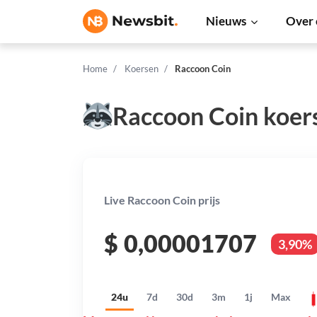
Nieuws
Over 
Home
Koersen
Raccoon Coin
Raccoon Coin koer
Live Raccoon Coin prijs
$
0,00001707
3,90%
24u
7d
30d
3m
1j
Max