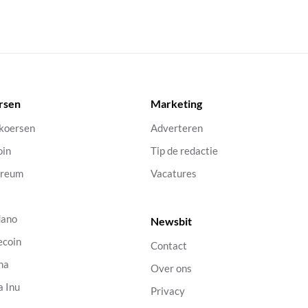
rsen
Marketing
 koersen
Adverteren
oin
Tip de redactie
ereum
Vacatures
dano
Newsbit
ecoin
Contact
na
Over ons
a Inu
Privacy