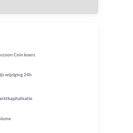
ccoon Coin koers
ijs wijziging
24h
rktkapitalisatie
olume