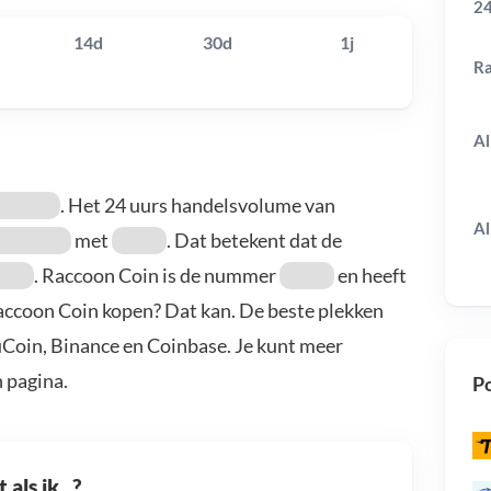
24
14d
30d
1j
R
Al
. Het 24 uurs handelsvolume van
Al
met
. Dat betekent dat de
. Raccoon Coin is de nummer
en heeft
Raccoon Coin kopen? Dat kan. De beste plekken
uCoin, Binance en Coinbase. Je kunt meer
 pagina.
Po
als ik...?