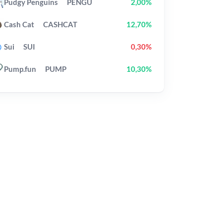
Pudgy Penguins
PENGU
2,00%
Cash Cat
CASHCAT
12,70%
Sui
SUI
0,30%
Pump.fun
PUMP
10,30%