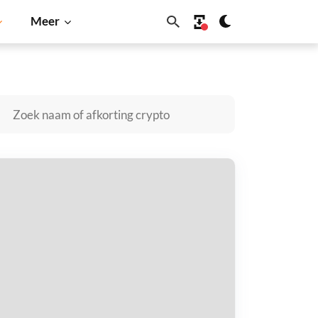
Meer
Inu
Dogecoin
Solana
BNB
accoon Coin kopen
taal met
$
tvang