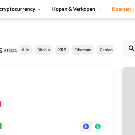
cryptocurrency
Kopen & Verkopen
Koersen
s
Alle
Bitcoin
XRP
Ethereum
Cardano
Shiba 
#13211
R
Be
On
€
$