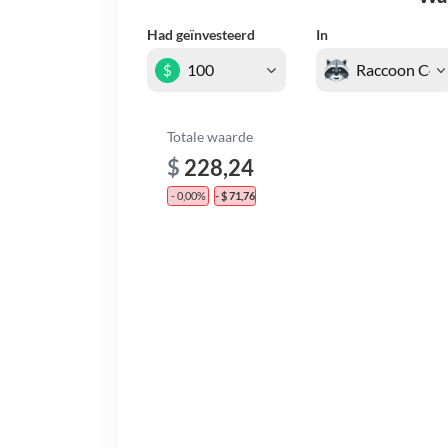
Had geïnvesteerd
In
$
Totale waarde
$
228,24
- 0,00%
- $ 71,76