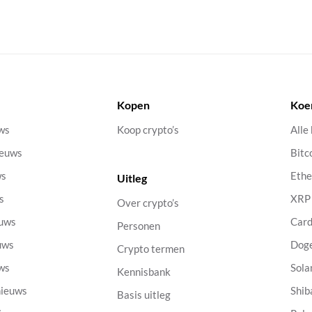
Kopen
Koe
uws
Koop crypto’s
Alle
ieuws
Bitc
ws
Eth
Uitleg
s
XRP
Over crypto’s
euws
Car
Personen
uws
Dog
Crypto termen
uws
Sola
Kennisbank
nieuws
Shib
Basis uitleg