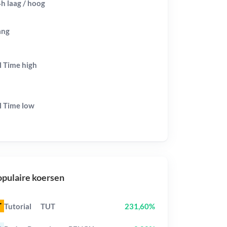
h laag / hoog
ang
l Time
high
l Time
low
pulaire koersen
Tutorial
TUT
231,60%