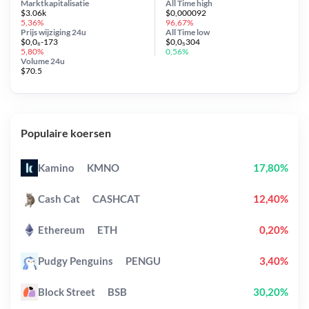
Marktkapitalisatie
All Time
high
$3.06k
$0,000092
5,36%
96,67%
Prijs wijziging
24u
All Time
low
$0,0₆-173
$0,0₅304
5,80%
0,56%
Volume 24u
$70.5
Populaire koersen
Kamino
KMNO
17,80%
Cash Cat
CASHCAT
12,40%
Ethereum
ETH
0,20%
Pudgy Penguins
PENGU
3,40%
Block Street
BSB
30,20%