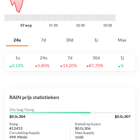
24u
7d
30d
1j
Max
1u
24u
7d
30d
1j
0,10%
5,80%
14,20%
87,70%
%
RAIN prijs statistieken
24u laag / hoog
$0,0₅304
$0,0₅307
Rang
Raindrop koers
#12453
$0,0₅306
Circulating Supply
Max Supply
999.99mln
1mld