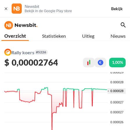
Newsbit
Bekijk
Bekijk in de Google Play store
Overzicht
Statistieken
Uitleg
Nieuws
Rally koers
#5226
$
0,00002764
1,00%
€