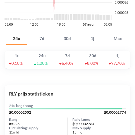
24u
7d
30d
1j
Max
1u
24u
7d
30d
1j
0,10%
1,00%
6,40%
8,00%
97,70%
RLY prijs statistieken
24u laag / hoog
$0,00002502
$0,00002774
Rang
Rally koers
#5226
$0,00002764
Circulating Supply
Max Supply
15mld
15mld