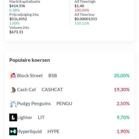
Marktkapitalisatie
All Time
high
$414.55k
$1,40
0,38%
100,00%
Prijs wijziging
24u
All Time
low
$0,0₆1052
$0,00001315
1,00%
110,12%
Volume 24u
$673.31
Populaire koersen
Block Street
BSB
20,00%
Cash Cat
CASHCAT
19,30%
Pudgy Penguins
PENGU
2,50%
Lighter
LIT
9,70%
Hyperliquid
HYPE
1,90%