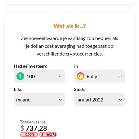
Wat als ik...?
Zie hoeveel waarde je vandaag zou hebben als
je dollar-cost averaging had toegepast op
verschillende cryptocurrencies.
Had geïnvesteerd
In
$
Elke
Sinds
Totale waarde
$
737,28
- 0,00%
- $ 4.862,72