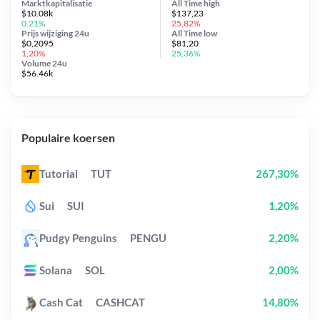
Marktkapitalisatie
All Time
high
$10.08k
$137,23
0,21%
25,82%
Prijs wijziging
24u
All Time
low
$0,2095
$81,20
1,20%
25,36%
Volume 24u
$56.46k
Populaire koersen
Tutorial
TUT
267,30%
Sui
SUI
1,20%
Pudgy Penguins
PENGU
2,20%
Solana
SOL
2,00%
Cash Cat
CASHCAT
14,80%