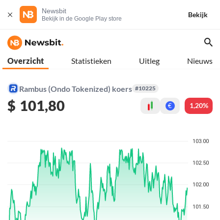
Newsbit
Bekijk
Bekijk in de Google Play store
Overzicht
Statistieken
Uitleg
Nieuws
Rambus (Ondo Tokenized) koers
#10225
$
101,80
1,20%
€