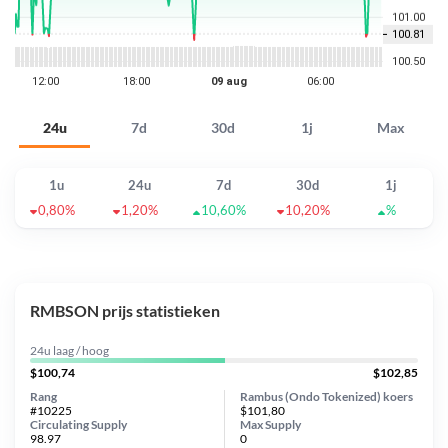
24u
7d
30d
1j
Max
1u
24u
7d
30d
1j
0,80%
1,20%
10,60%
10,20%
%
RMBSON prijs statistieken
24u laag / hoog
$100,74
$102,85
Rang
Rambus (Ondo Tokenized) koers
#10225
$101,80
Circulating Supply
Max Supply
98.97
0