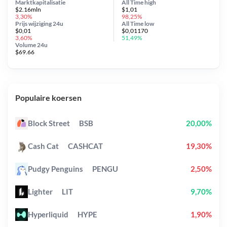
Marktkapitalisatie
All Time
high
$2.16mln
$1,01
3,30%
98,25%
Prijs wijziging
24u
All Time
low
$0,01
$0,01170
3,60%
51,49%
Volume 24u
$69.66
Populaire koersen
Block Street
BSB
20,00%
Cash Cat
CASHCAT
19,30%
Pudgy Penguins
PENGU
2,50%
Lighter
LIT
9,70%
Hyperliquid
HYPE
1,90%