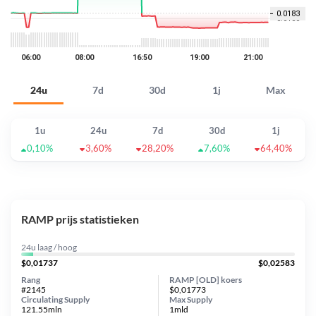
24u
7d
30d
1j
Max
1u
24u
7d
30d
1j
0,10%
3,60%
28,20%
7,60%
64,40%
RAMP prijs statistieken
24u laag / hoog
$0,01737
$0,02583
Rang
RAMP [OLD] koers
#2145
$0,01773
Circulating Supply
Max Supply
121.55mln
1mld