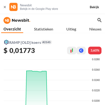
Newsbit
Bekijk
Bekijk in de Google Play store
Overzicht
Statistieken
Uitleg
Nieuws
RAMP [OLD] koers
#2145
$
0,01773
3,60%
€