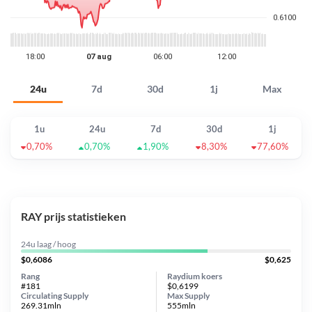
24u
7d
30d
1j
Max
1u
24u
7d
30d
1j
0,70%
0,70%
1,90%
8,30%
77,60%
RAY prijs statistieken
24u laag / hoog
$0,6086
$0,625
Rang
Raydium koers
#181
$0,6199
Circulating Supply
Max Supply
269.31mln
555mln