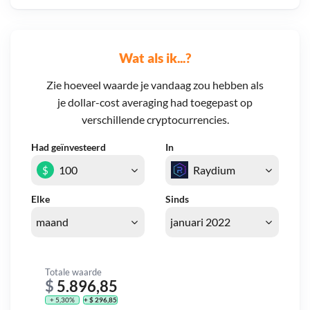
Wat als ik...?
Zie hoeveel waarde je vandaag zou hebben als
je dollar-cost averaging had toegepast op
verschillende cryptocurrencies.
Had geïnvesteerd
In
$
Elke
Sinds
Totale waarde
$
5.896,85
+ 5,30%
+ $ 296,85