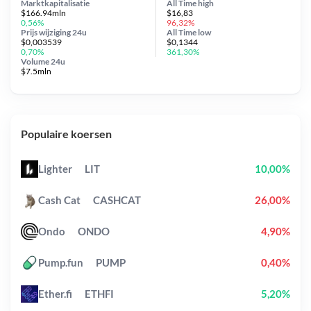
Marktkapitalisatie
All Time
high
$166.94mln
$16,83
0,56%
96,32%
Prijs wijziging
24u
All Time
low
$0,003539
$0,1344
0,70%
361,30%
Volume 24u
$7.5mln
Populaire koersen
Lighter
LIT
10,00%
Cash Cat
CASHCAT
26,00%
Ondo
ONDO
4,90%
Pump.fun
PUMP
0,40%
Ether.fi
ETHFI
5,20%