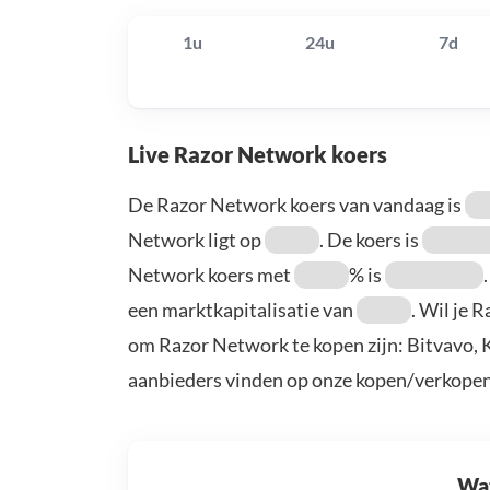
1u
24u
7d
Live Razor Network koers
De Razor Network koers van vandaag is
Network ligt op
. De koers is
Network koers met
% is
een marktkapitalisatie van
. Wil je 
om Razor Network te kopen zijn: Bitvavo, 
aanbieders vinden op onze kopen/verkopen
Wat 