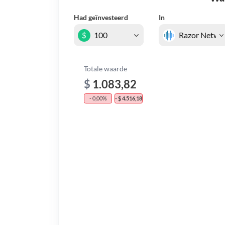
Had geïnvesteerd
In
$
Totale waarde
$
1.083,82
- 0,00%
- $ 4.516,18