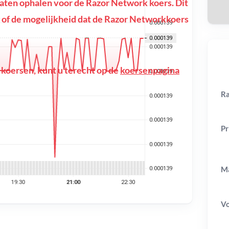
ten ophalen voor de Razor Network koers. Dit
ing of de mogelijkheid dat de Razor Networkkoers
 koersen, kunt u terecht op de
koersenpagina
Ra
Pr
Ma
V