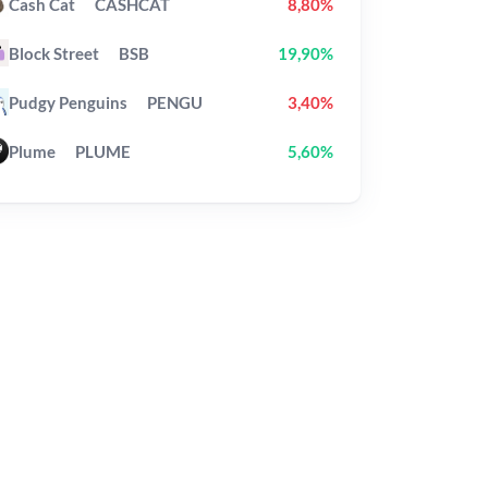
Cash Cat
CASHCAT
8,80%
Block Street
BSB
19,90%
Pudgy Penguins
PENGU
3,40%
Plume
PLUME
5,60%