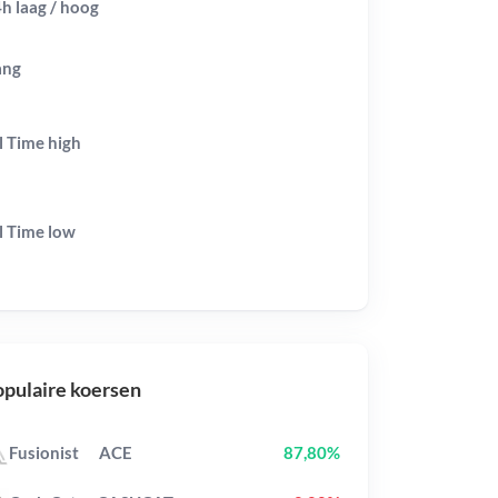
h laag / hoog
ang
l Time
high
l Time
low
pulaire koersen
Fusionist
ACE
87,80%