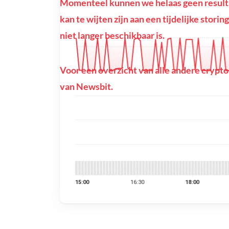
Momenteel kunnen we helaas geen resulta
kan te wijten zijn aan een tijdelijke stor
niet langer beschikbaar is.
Voor een overzicht van alle andere crypto
van Newsbit.