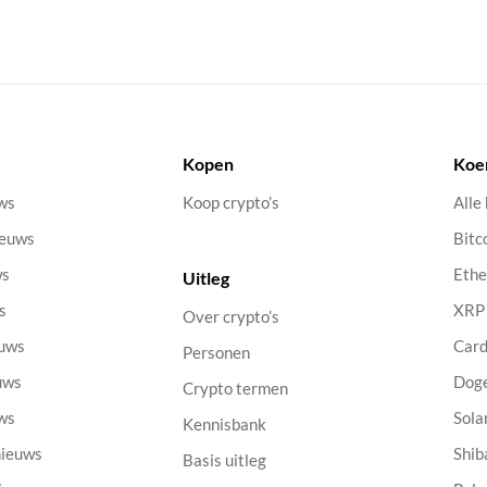
Kopen
Koe
uws
Koop crypto’s
Alle
ieuws
Bitc
ws
Eth
Uitleg
s
XRP
Over crypto’s
euws
Car
Personen
uws
Dog
Crypto termen
uws
Sola
Kennisbank
nieuws
Shib
Basis uitleg