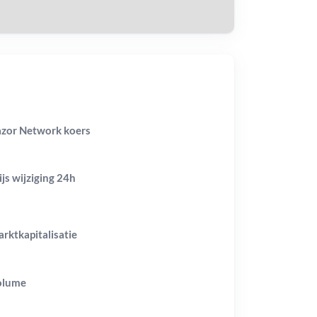
zor Network koers
ijs wijziging
24h
rktkapitalisatie
olume