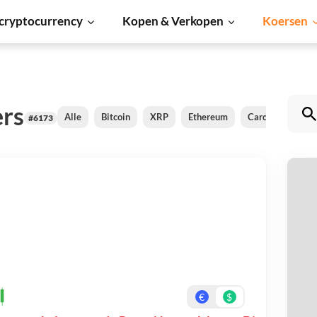
cryptocurrency
Kopen & Verkopen
Koersen
rs
Alle
Bitcoin
XRP
Ethereum
Cardano
Shi
#6173
R
Be
On
€
$