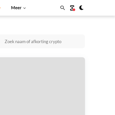
Meer
ba Inu
Dogecoin
Solana
BNB
azor Network kopen
taal met
$
tvang