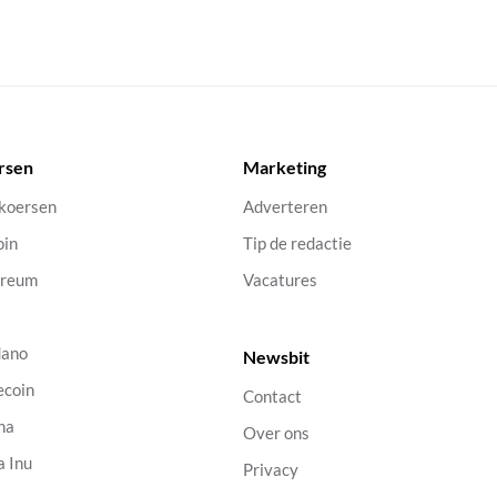
rsen
Marketing
 koersen
Adverteren
oin
Tip de redactie
ereum
Vacatures
dano
Newsbit
ecoin
Contact
na
Over ons
a Inu
Privacy