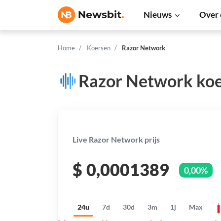
Nieuws
Over 
Home
Koersen
Razor Network
Razor Network koe
Live Razor Network prijs
$
0,0001389
0,00%
24u
7d
30d
3m
1j
Max