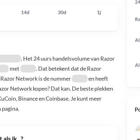
24
14d
30d
1j
R
Al
. Het 24 uurs handelsvolume van Razor
Al
met
. Dat betekent dat de Razor
. Razor Network is de nummer
en heeft
Razor Network kopen? Dat kan. De beste plekken
KuCoin, Binance en Coinbase. Je kunt meer
 pagina.
Po
als ik...?