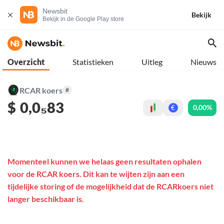
Newsbit
Bekijk
Bekijk in de Google Play store
Overzicht
Statistieken
Uitleg
Nieuws
RCAR koers
#
$
0,0₅83
0,00%
€
Momenteel kunnen we helaas geen resultaten ophalen
voor de RCAR koers. Dit kan te wijten zijn aan een
tijdelijke storing of de mogelijkheid dat de RCARkoers niet
langer beschikbaar is.