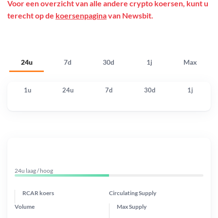
Voor een overzicht van alle andere crypto koersen, kunt u
terecht op de
koersenpagina
van Newsbit.
24u
7d
30d
1j
Max
1u
24u
7d
30d
1j
24u laag / hoog
RCAR koers
Circulating Supply
Volume
Max Supply