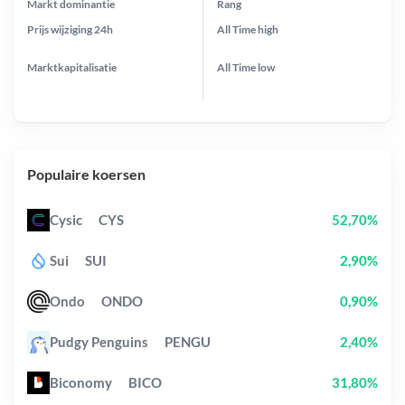
Markt dominantie
Rang
Prijs wijziging
24h
All Time
high
Marktkapitalisatie
All Time
low
Populaire koersen
Cysic
CYS
52,70%
Sui
SUI
2,90%
Ondo
ONDO
0,90%
Pudgy Penguins
PENGU
2,40%
Biconomy
BICO
31,80%