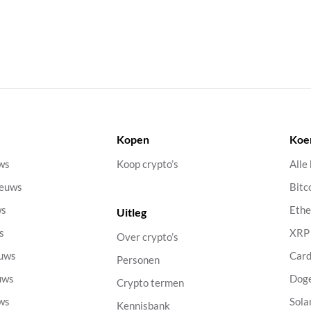
Kopen
Koe
uws
Koop crypto’s
Alle
ieuws
Bitc
ws
Eth
Uitleg
s
XRP
Over crypto’s
euws
Car
Personen
uws
Dog
Crypto termen
uws
Sola
Kennisbank