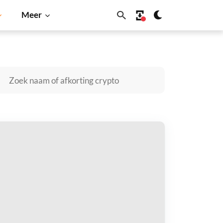
Meer
Cardano
Shiba Inu
Dogecoin
Solana
BNB
al Estate Crypto Crowfunding kopen
taal met
$
tvang