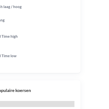
h laag / hoog
ang
l Time
high
l Time
low
pulaire koersen