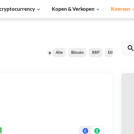
cryptocurrency
Kopen & Verkopen
Koersen
Alle
Bitcoin
XRP
Ethereum
#
Re
Be
On
€
$