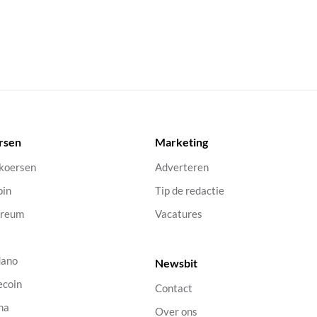
rsen
Marketing
 koersen
Adverteren
oin
Tip de redactie
ereum
Vacatures
dano
Newsbit
ecoin
Contact
na
Over ons