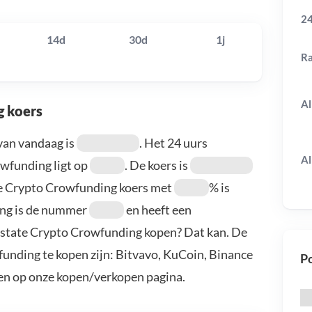
24
14d
30d
1j
R
Al
g koers
van vandaag is
. Het 24 uurs
Al
wfunding ligt op
. De koers is
ate Crypto Crowfunding koers met
% is
ing is de nummer
en heeft een
 Estate Crypto Crowfunding kopen? Dat kan. De
unding te kopen zijn: Bitvavo, KuCoin, Binance
Po
en op onze kopen/verkopen pagina.